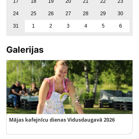
17
18
19
20
21
22
23
24
25
26
27
28
29
30
31
1
2
3
4
5
6
Galerijas
Mājas kafejnīcu dienas Vidusdaugavā 2026