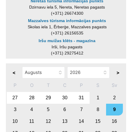
Neretas tūrisma informācijas punkts
Dzirnavu iela 5, Nereta, Neretas pagasts
(+371) 26674300
Mazzalves tūrisma informācijas punkts
Skolas iela 1, Ērberģe, Mazzalves pagasts
(+371) 26156535
Iršu muižas klēts - magazīna
Irši, Iršu pagasts
(+371) 29275412
<
>
P
O
T
C
P
S
Sv
27
28
29
30
31
1
2
3
4
5
6
7
8
9
10
11
12
13
14
15
16