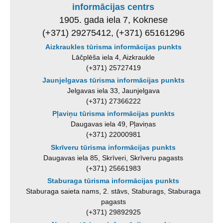
informācijas centrs
1905. gada iela 7, Koknese
(+371) 29275412, (+371) 65161296
Aizkraukles tūrisma informācijas punkts
Lāčplēša iela 4, Aizkraukle
(+371) 25727419
Jaunjelgavas tūrisma informācijas punkts
Jelgavas iela 33, Jaunjelgava
(+371) 27366222
Pļaviņu tūrisma informācijas punkts
Daugavas iela 49, Pļaviņas
(+371) 22000981
Skrīveru tūrisma informācijas punkts
Daugavas iela 85, Skrīveri, Skrīveru pagasts
(+371) 25661983
Staburaga tūrisma informācijas punkts
Staburaga saieta nams, 2. stāvs, Staburags, Staburaga
pagasts
(+371) 29892925