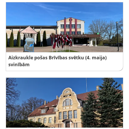
Aizkraukle pošas Brīvības svētku (4. maija)
svinībām