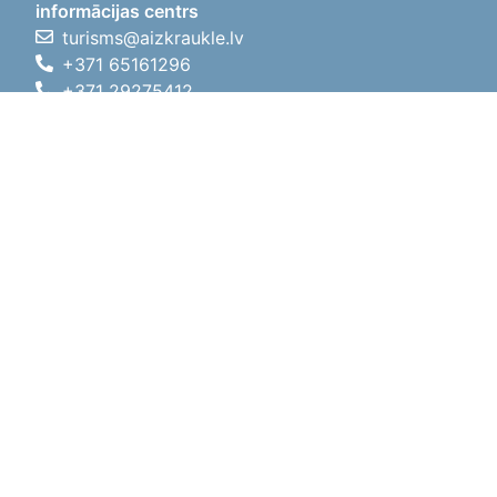
informācijas centrs
turisms@aizkraukle.lv
+371 65161296
+371 29275412
1905.gada iela 7, Koknese,
Aizkraukles novads, LV-5113
Darba laiki
Darba laiki
01.05.2026 - 30.09.2026
P, O, T, C, P
09:00 - 18:00
Pusdienu laiks
12:00 - 13:00
S
10:00 - 15:00
Sv
11:00 - 14:00
01.10.2025 - 30.04.2026
P, O, T, C, P
08:00 - 17:00
Pusdienu laiks
12:00
- 13:00
S
10:00 - 14:00