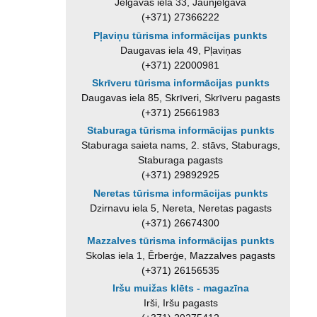
Jelgavas iela 33, Jaunjelgava
(+371) 27366222
Pļaviņu tūrisma informācijas punkts
Daugavas iela 49, Pļaviņas
(+371) 22000981
Skrīveru tūrisma informācijas punkts
Daugavas iela 85, Skrīveri, Skrīveru pagasts
(+371) 25661983
Staburaga tūrisma informācijas punkts
Staburaga saieta nams, 2. stāvs, Staburags,
Staburaga pagasts
(+371) 29892925
Neretas tūrisma informācijas punkts
Dzirnavu iela 5, Nereta, Neretas pagasts
(+371) 26674300
Mazzalves tūrisma informācijas punkts
Skolas iela 1, Ērberģe, Mazzalves pagasts
(+371) 26156535
Iršu muižas klēts - magazīna
Irši, Iršu pagasts