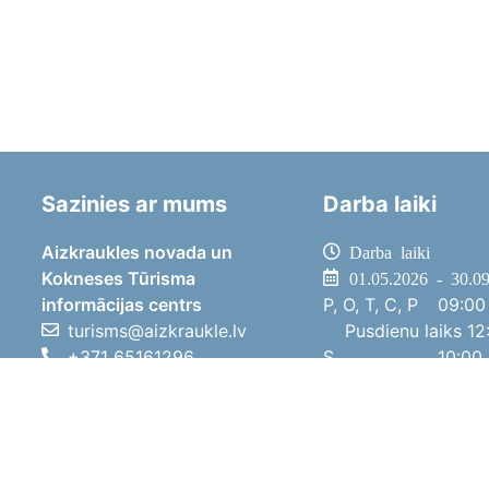
Sazinies ar mums
Darba laiki
Aizkraukles novada un
Darba laiki
Kokneses Tūrisma
01.05.2026 - 30.0
informācijas centrs
P, O, T, C, P
09:00 
turisms@aizkraukle.lv
Pusdienu laiks
12:
+371 65161296
S
10:00 
+371 29275412
Sv
11:00 
1905.gada iela 7, Koknese,
01.10.2025 - 30.0
Aizkraukles novads, LV-5113
P, O, T, C, P
08:00 
Pusdienu laiks
12:
S
10:00 