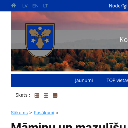
Noderīgi
LV
EN
LT
Ko
Jaunumi
TOP vieta
Skats :
Sākums
>
Pasākumi
>
Māmiņu un mazulīšu r