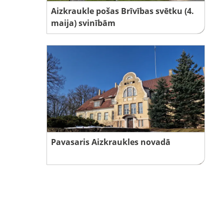
Aizkraukle pošas Brīvības svētku (4.
maija) svinībām
Pavasaris Aizkraukles novadā