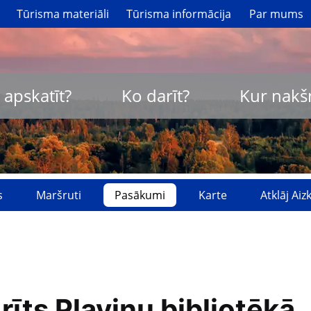
Tūrisma materiāli
Tūrisma informācija
Par mums
 apskatīt?
Ko darīt?
Kur nakš
s
Maršruti
Pasākumi
Karte
Atklāj Ai
īts Pļaviņu bibliotēkā