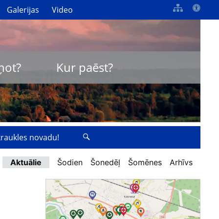
Galerijas
Video
ņot?
Kur paēst?
zkraukles novadu!
Aktuālie
Šodien
Šonedēļ
Šomēnes
Arhīvs