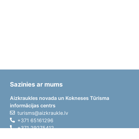
Sazinies ar mums
Aizkraukles novada un Kokneses Tūrisma
informācijas centrs
turisms@aizkraukle.lv
+371 65161296
+371 29275412
1905.gada iela 7, Koknese,