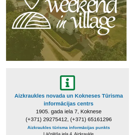
Aizkraukles novada un Kokneses Tūrisma
informācijas centrs
1905. gada iela 7, Koknese
(+371) 29275412, (+371) 65161296
Aizkraukles tūrisma informācijas punkts
Lāčplēša iela 4, Aizkraukle