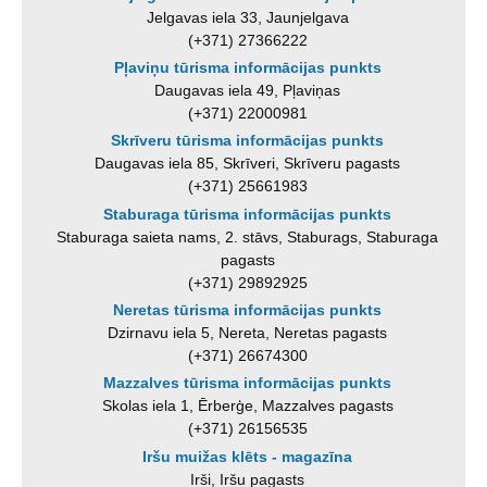
Jelgavas iela 33, Jaunjelgava
(+371) 27366222
Pļaviņu tūrisma informācijas punkts
Daugavas iela 49, Pļaviņas
(+371) 22000981
Skrīveru tūrisma informācijas punkts
Daugavas iela 85, Skrīveri, Skrīveru pagasts
(+371) 25661983
Staburaga tūrisma informācijas punkts
Staburaga saieta nams, 2. stāvs, Staburags, Staburaga
pagasts
(+371) 29892925
Neretas tūrisma informācijas punkts
Dzirnavu iela 5, Nereta, Neretas pagasts
(+371) 26674300
Mazzalves tūrisma informācijas punkts
Skolas iela 1, Ērberģe, Mazzalves pagasts
(+371) 26156535
Iršu muižas klēts - magazīna
Irši, Iršu pagasts