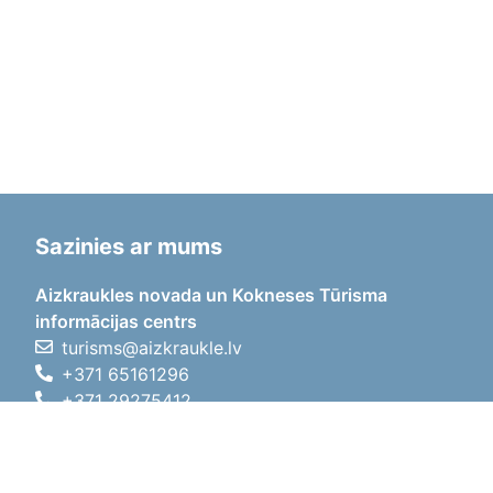
Sazinies ar mums
Aizkraukles novada un Kokneses Tūrisma
informācijas centrs
turisms@aizkraukle.lv
+371 65161296
+371 29275412
1905.gada iela 7, Koknese,
Aizkraukles novads, LV-5113