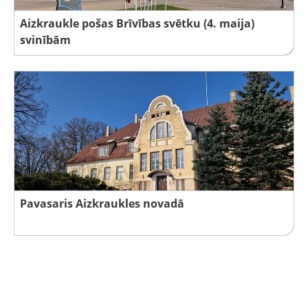
Aizkraukle pošas Brīvības svētku (4. maija)
svinībām
Pavasaris Aizkraukles novadā