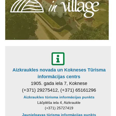
Aizkraukles novada un Kokneses Tūrisma
informācijas centrs
1905. gada iela 7, Koknese
(+371) 29275412, (+371) 65161296
Aizkraukles tūrisma informācijas punkts
Lāčplēša iela 4, Aizkraukle
(+371) 25727419
Jaunjelgavas tūrisma informācijas punkts