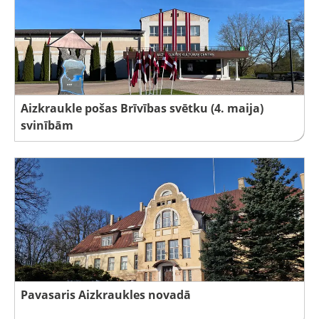
Aizkraukle pošas Brīvības svētku (4. maija)
svinībām
Pavasaris Aizkraukles novadā