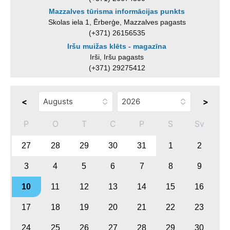
Mazzalves tūrisma informācijas punkts
Skolas iela 1, Ērberģe, Mazzalves pagasts
(+371) 26156535
Iršu muižas klēts - magazīna
Irši, Iršu pagasts
(+371) 29275412
<
>
P
O
T
C
P
S
Sv
27
28
29
30
31
1
2
3
4
5
6
7
8
9
10
11
12
13
14
15
16
17
18
19
20
21
22
23
24
25
26
27
28
29
30