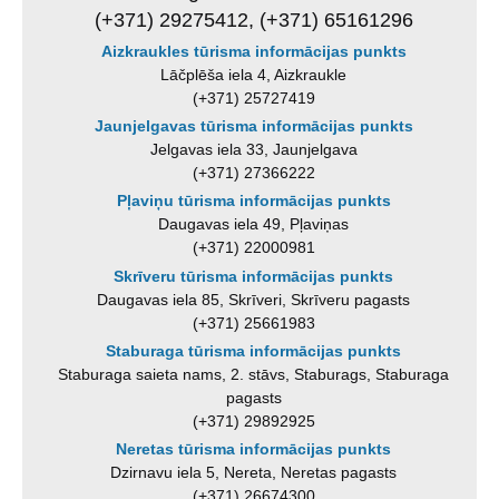
(+371) 29275412, (+371) 65161296
Aizkraukles tūrisma informācijas punkts
Lāčplēša iela 4, Aizkraukle
(+371) 25727419
Jaunjelgavas tūrisma informācijas punkts
Jelgavas iela 33, Jaunjelgava
(+371) 27366222
Pļaviņu tūrisma informācijas punkts
Daugavas iela 49, Pļaviņas
(+371) 22000981
Skrīveru tūrisma informācijas punkts
Daugavas iela 85, Skrīveri, Skrīveru pagasts
(+371) 25661983
Staburaga tūrisma informācijas punkts
Staburaga saieta nams, 2. stāvs, Staburags, Staburaga
pagasts
(+371) 29892925
Neretas tūrisma informācijas punkts
Dzirnavu iela 5, Nereta, Neretas pagasts
(+371) 26674300