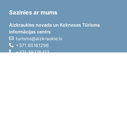
Sazinies ar mums
Aizkraukles novada un Kokneses Tūrisma
informācijas centrs
turisms@aizkraukle.lv
+371 65161296
+371 29275412
1905.gada iela 7, Koknese,
Aizkraukles novads, LV-5113
Darba laiki
Darba laiki
01.05.2026 - 30.09.2026
P, O, T, C, P
09:00 - 18:00
Pusdienu laiks
12:00 - 13:00
S
10:00 - 15:00
Sv
11:00 - 14:00