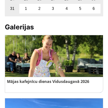
31
1
2
3
4
5
6
Galerijas
Mājas kafejnīcu dienas Vidusdaugavā 2026