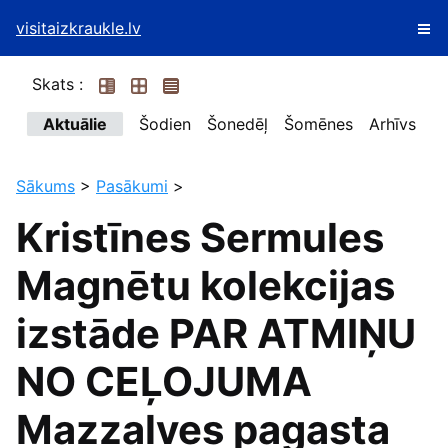
visitaizkraukle.lv
Skats :
Aktuālie
Šodien
Šonedēļ
Šomēnes
Arhīvs
Sākums
>
Pasākumi
>
Kristīnes Sermules
Magnētu kolekcijas
izstāde PAR ATMIŅU
NO CEĻOJUMA
Mazzalves pagasta