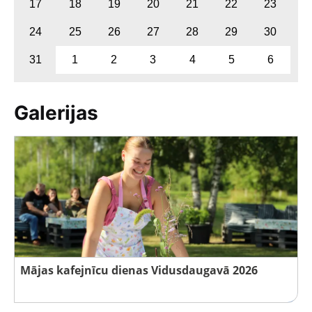
17
18
19
20
21
22
23
24
25
26
27
28
29
30
31
1
2
3
4
5
6
Galerijas
Mājas kafejnīcu dienas Vidusdaugavā 2026