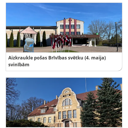
Aizkraukle pošas Brīvības svētku (4. maija)
svinībām