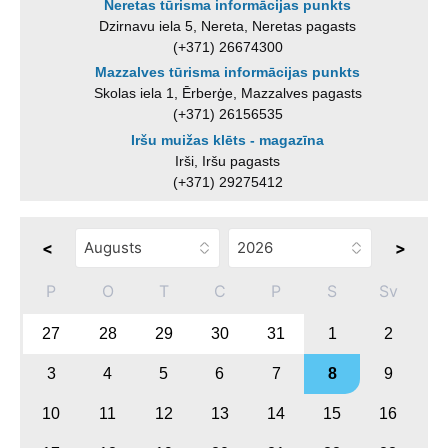
Neretas tūrisma informācijas punkts
Dzirnavu iela 5, Nereta, Neretas pagasts
(+371) 26674300
Mazzalves tūrisma informācijas punkts
Skolas iela 1, Ērberģe, Mazzalves pagasts
(+371) 26156535
Iršu muižas klēts - magazīna
Irši, Iršu pagasts
(+371) 29275412
<
>
P
O
T
C
P
S
Sv
27
28
29
30
31
1
2
3
4
5
6
7
8
9
10
11
12
13
14
15
16