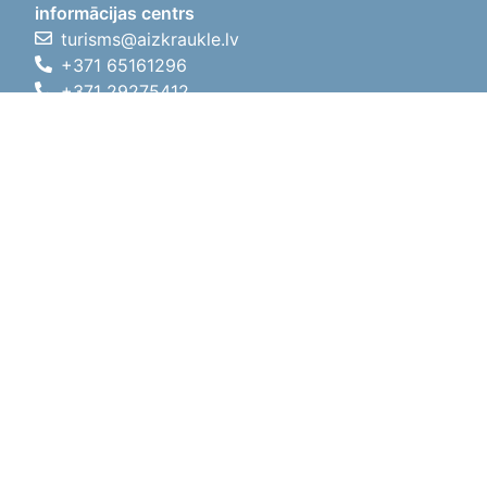
informācijas centrs
turisms@aizkraukle.lv
+371 65161296
+371 29275412
1905.gada iela 7, Koknese,
Aizkraukles novads, LV-5113
Darba laiki
Darba laiki
01.05.2026 - 30.09.2026
P, O, T, C, P
09:00 - 18:00
Pusdienu laiks
12:00 - 13:00
S
10:00 - 15:00
Sv
11:00 - 14:00
01.10.2025 - 30.04.2026
P, O, T, C, P
08:00 - 17:00
Pusdienu laiks
12:00
- 13:00
S
10:00 - 14:00