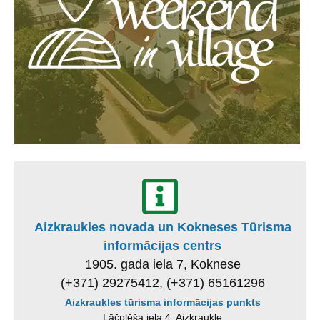
Aizkraukles novada un Kokneses Tūrisma
informācijas centrs
1905. gada iela 7, Koknese
(+371) 29275412, (+371) 65161296
Aizkraukles tūrisma informācijas punkts
Lāčplēša iela 4, Aizkraukle