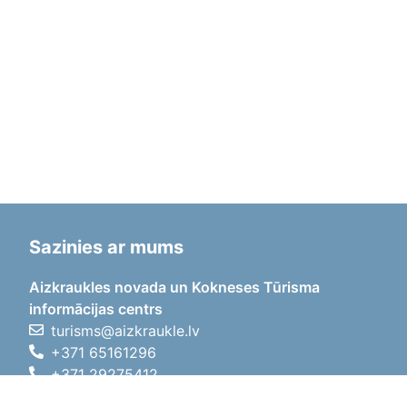
Sazinies ar mums
Aizkraukles novada un Kokneses Tūrisma
informācijas centrs
turisms@aizkraukle.lv
+371 65161296
+371 29275412
1905.gada iela 7, Koknese,