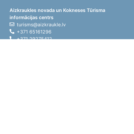
Aizkraukles novada un Kokneses Tūrisma
informācijas centrs
turisms@aizkraukle.lv
+371 65161296
+371 29275412
1905.gada iela 7, Koknese,
Aizkraukles novads, LV-5113
Darba laiki
Darba laiki
01.05.2026 - 30.09.2026
P, O, T, C, P
09:00 - 18:00
Pusdienu laiks
12:00 - 13:00
S
10:00 - 15:00
Sv
11:00 - 14:00
01.10.2025 - 30.04.2026
P, O, T, C, P
08:00 - 17:00
Pusdienu laiks
12:00