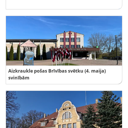
Aizkraukle pošas Brīvības svētku (4. maija)
svinībām