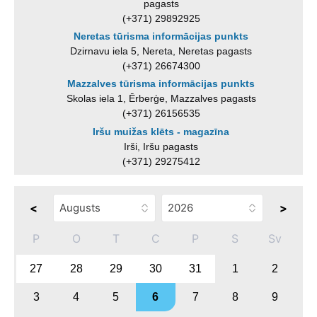
pagasts
(+371) 29892925
Neretas tūrisma informācijas punkts
Dzirnavu iela 5, Nereta, Neretas pagasts
(+371) 26674300
Mazzalves tūrisma informācijas punkts
Skolas iela 1, Ērberģe, Mazzalves pagasts
(+371) 26156535
Iršu muižas klēts - magazīna
Irši, Iršu pagasts
(+371) 29275412
<
>
P
O
T
C
P
S
Sv
27
28
29
30
31
1
2
3
4
5
6
7
8
9