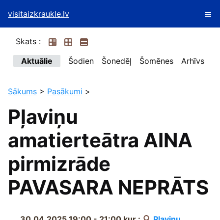
visitaizkraukle.lv
Skats :
Aktuālie
Šodien
Šonedēļ
Šomēnes
Arhīvs
Sākums
>
Pasākumi
>
Pļaviņu
amatierteātra AINA
pirmizrāde
PAVASARA NEPRĀTS
30.04.2025 19:00 - 21:00
kur :
Pļaviņu