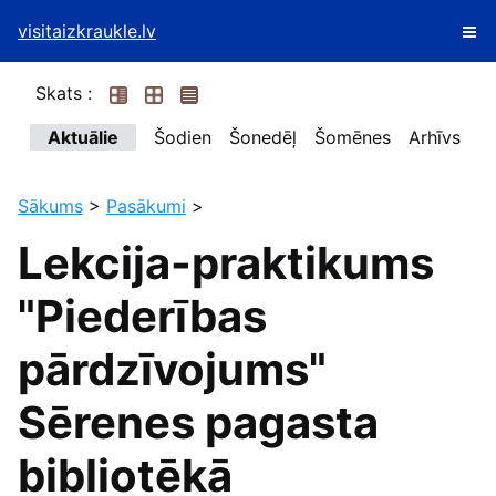
visitaizkraukle.lv
Skats :
Aktuālie
Šodien
Šonedēļ
Šomēnes
Arhīvs
Sākums
>
Pasākumi
>
Lekcija-praktikums
"Piederības
pārdzīvojums"
Sērenes pagasta
bibliotēkā