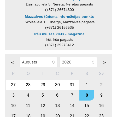
Dzirnavu iela 5, Nereta, Neretas pagasts
(+371) 26674300
Mazzalves tūrisma informācijas punkts
Skolas iela 1, Ērberģe, Mazzalves pagasts
(+371) 26156535
Iršu muižas klēts - magazīna
Irši, Iršu pagasts
(+371) 29275412
<
>
P
O
T
C
P
S
Sv
27
28
29
30
31
1
2
3
4
5
6
7
8
9
10
11
12
13
14
15
16
17
18
19
20
21
22
23