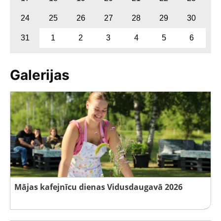
24
25
26
27
28
29
30
31
1
2
3
4
5
6
Galerijas
Mājas kafejnīcu dienas Vidusdaugavā 2026