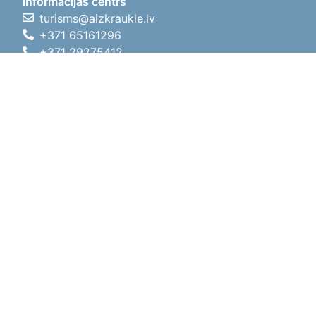
informācijas centrs
turisms@aizkraukle.lv
+371 65161296
+371 29275412
1905.gada iela 7, Koknese,
Aizkraukles novads, LV-5113
Darba laiki
Darba laiki
01.05.2026 - 30.09.2026
P, O, T, C, P
09:00 - 18:00
Pusdienu laiks
12:00 - 13:00
S
10:00 - 15:00
Sv
11:00 - 14:00
01.10.2025 - 30.04.2026
P, O, T, C, P
08:00 - 17:00
Pusdienu laiks
12:00
- 13:00
S
10:00 - 14:00