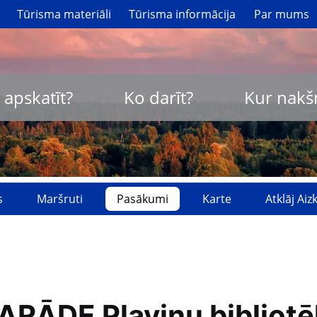
Tūrisma materiāli
Tūrisma informācija
Par mums
 apskatīt?
Ko darīt?
Kur nakš
s
Maršruti
Pasākumi
Karte
Atklāj Ai
RĀDE Pļaviņu bibliotē