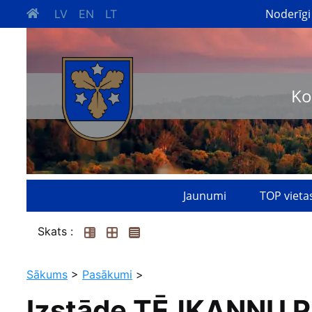
Noderīgi
LV
EN
LT
Ko
Jaunumi
TOP vieta
Skats :
Sākums
>
Pasākumi
>
Izstāde TĒJKANNU PA