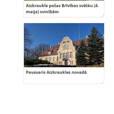
Aizkraukle pošas Brīvības svētku (4.
maija) svinībām
Pavasaris Aizkraukles novadā