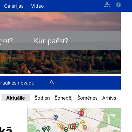
Galerijas
Video
ņot?
Kur paēst?
zkraukles novadu!
Aktuālie
Šodien
Šonedēļ
Šomēnes
Arhīvs
kā