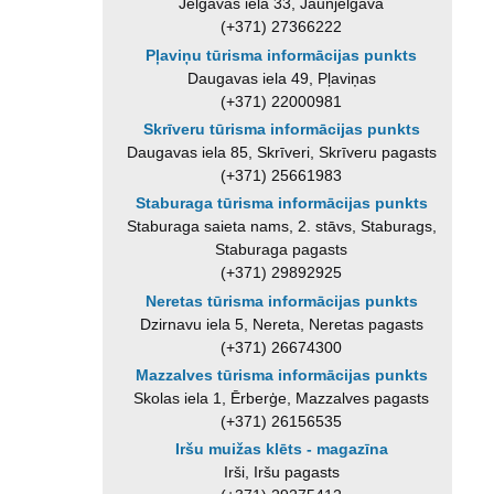
Jelgavas iela 33, Jaunjelgava
(+371) 27366222
Pļaviņu tūrisma informācijas punkts
Daugavas iela 49, Pļaviņas
(+371) 22000981
Skrīveru tūrisma informācijas punkts
Daugavas iela 85, Skrīveri, Skrīveru pagasts
(+371) 25661983
Staburaga tūrisma informācijas punkts
Staburaga saieta nams, 2. stāvs, Staburags,
Staburaga pagasts
(+371) 29892925
Neretas tūrisma informācijas punkts
Dzirnavu iela 5, Nereta, Neretas pagasts
(+371) 26674300
Mazzalves tūrisma informācijas punkts
Skolas iela 1, Ērberģe, Mazzalves pagasts
(+371) 26156535
Iršu muižas klēts - magazīna
Irši, Iršu pagasts