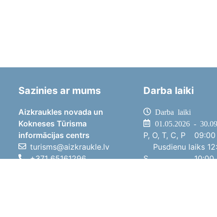
Sazinies ar mums
Darba laiki
Aizkraukles novada un
Darba laiki
Kokneses Tūrisma
01.05.2026 - 30.0
informācijas centrs
P, O, T, C, P
09:00 
turisms@aizkraukle.lv
Pusdienu laiks
12:
+371 65161296
S
10:00 
+371 29275412
Sv
11:00 
1905.gada iela 7, Koknese,
01.10.2025 - 30.0
Aizkraukles novads, LV-5113
P, O, T, C, P
08:00 
Pusdienu laiks
12:
S
10:00 