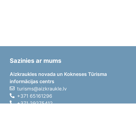
Sazinies ar mums
Aizkraukles novada un Kokneses Tūrisma
informācijas centrs
turisms@aizkraukle.lv
+371 65161296
+371 29275412
1905.gada iela 7, Koknese,
Aizkraukles novads, LV-5113
Darba laiki