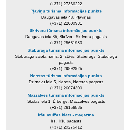
(+371) 27366222
Pļaviņu tūrisma informācijas punkts
Daugavas iela 49, Pļaviņas
(+371) 22000981
Skrīveru tūrisma informācijas punkts
Daugavas iela 85, Skrīveri, Skrīveru pagasts
(+371) 25661983
Staburaga tūrisma informācijas punkts
Staburaga saieta nams, 2. stāvs, Staburags, Staburaga
pagasts
(+371) 29892925
Neretas tūrisma informācijas punkts
Dzirnavu iela 5, Nereta, Neretas pagasts
(+371) 26674300
Mazzalves tūrisma informācijas punkts
Skolas iela 1, Ērberģe, Mazzalves pagasts
(+371) 26156535
Iršu muižas klēts - magazīna
Irši, Iršu pagasts
(+371) 29275412