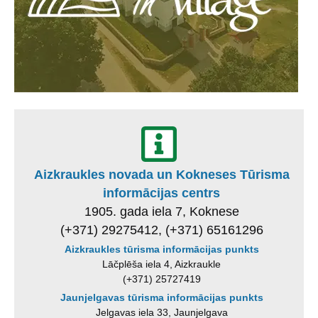
Aizkraukles novada un Kokneses Tūrisma
informācijas centrs
1905. gada iela 7, Koknese
(+371) 29275412, (+371) 65161296
Aizkraukles tūrisma informācijas punkts
Lāčplēša iela 4, Aizkraukle
(+371) 25727419
Jaunjelgavas tūrisma informācijas punkts
Jelgavas iela 33, Jaunjelgava