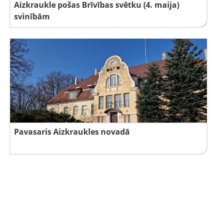
Aizkraukle pošas Brīvības svētku (4. maija)
svinībām
Pavasaris Aizkraukles novadā