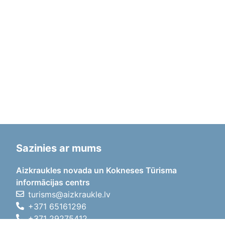
Sazinies ar mums
Aizkraukles novada un Kokneses Tūrisma
informācijas centrs
turisms@aizkraukle.lv
+371 65161296
+371 29275412