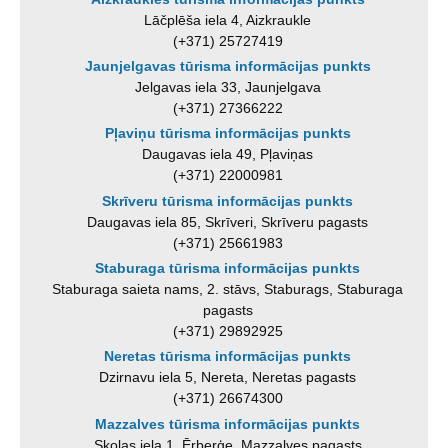
Lāčplēša iela 4, Aizkraukle
(+371) 25727419
Jaunjelgavas tūrisma informācijas punkts
Jelgavas iela 33, Jaunjelgava
(+371) 27366222
Pļaviņu tūrisma informācijas punkts
Daugavas iela 49, Pļaviņas
(+371) 22000981
Skrīveru tūrisma informācijas punkts
Daugavas iela 85, Skrīveri, Skrīveru pagasts
(+371) 25661983
Staburaga tūrisma informācijas punkts
Staburaga saieta nams, 2. stāvs, Staburags, Staburaga
pagasts
(+371) 29892925
Neretas tūrisma informācijas punkts
Dzirnavu iela 5, Nereta, Neretas pagasts
(+371) 26674300
Mazzalves tūrisma informācijas punkts
Skolas iela 1, Ērberģe, Mazzalves pagasts