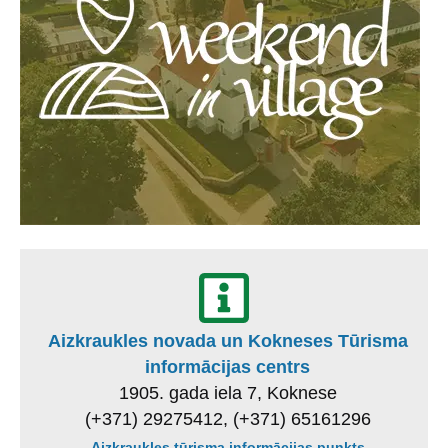
Aizkraukles novada un Kokneses Tūrisma
informācijas centrs
1905. gada iela 7, Koknese
(+371) 29275412, (+371) 65161296
Aizkraukles tūrisma informācijas punkts