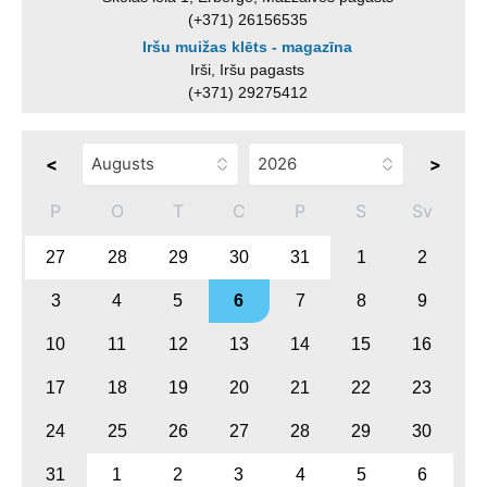
(+371) 26156535
Iršu muižas klēts - magazīna
Irši, Iršu pagasts
(+371) 29275412
<
>
P
O
T
C
P
S
Sv
27
28
29
30
31
1
2
3
4
5
6
7
8
9
10
11
12
13
14
15
16
17
18
19
20
21
22
23
24
25
26
27
28
29
30
31
1
2
3
4
5
6