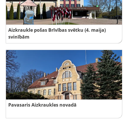
Aizkraukle pošas Brīvības svētku (4. maija)
svinībām
Pavasaris Aizkraukles novadā