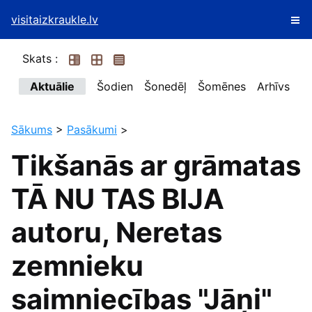
visitaizkraukle.lv
Skats :
Aktuālie
Šodien
Šonedēļ
Šomēnes
Arhīvs
Sākums
>
Pasākumi
>
Tikšanās ar grāmatas
TĀ NU TAS BIJA
autoru, Neretas
zemnieku
saimniecības "Jāņi"