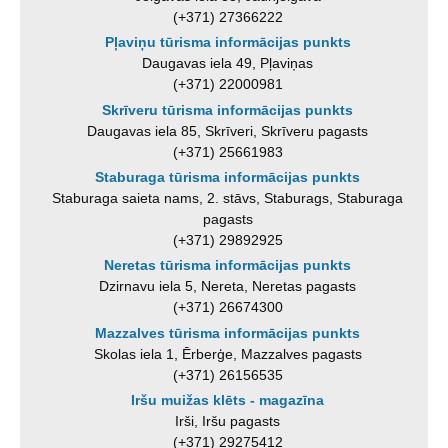
(+371) 27366222
Pļaviņu tūrisma informācijas punkts
Daugavas iela 49, Pļaviņas
(+371) 22000981
Skrīveru tūrisma informācijas punkts
Daugavas iela 85, Skrīveri, Skrīveru pagasts
(+371) 25661983
Staburaga tūrisma informācijas punkts
Staburaga saieta nams, 2. stāvs, Staburags, Staburaga
pagasts
(+371) 29892925
Neretas tūrisma informācijas punkts
Dzirnavu iela 5, Nereta, Neretas pagasts
(+371) 26674300
Mazzalves tūrisma informācijas punkts
Skolas iela 1, Ērberģe, Mazzalves pagasts
(+371) 26156535
Iršu muižas klēts - magazīna
Irši, Iršu pagasts
(+371) 29275412