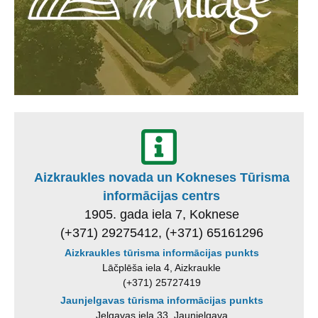
Aizkraukles novada un Kokneses Tūrisma
informācijas centrs
1905. gada iela 7, Koknese
(+371) 29275412, (+371) 65161296
Aizkraukles tūrisma informācijas punkts
Lāčplēša iela 4, Aizkraukle
(+371) 25727419
Jaunjelgavas tūrisma informācijas punkts
Jelgavas iela 33, Jaunjelgava