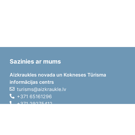
Sazinies ar mums
Aizkraukles novada un Kokneses Tūrisma
informācijas centrs
turisms@aizkraukle.lv
+371 65161296
+371 29275412
1905.gada iela 7, Koknese,
Aizkraukles novads, LV-5113
Darba laiki