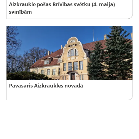
Aizkraukle pošas Brīvības svētku (4. maija)
svinībām
Pavasaris Aizkraukles novadā