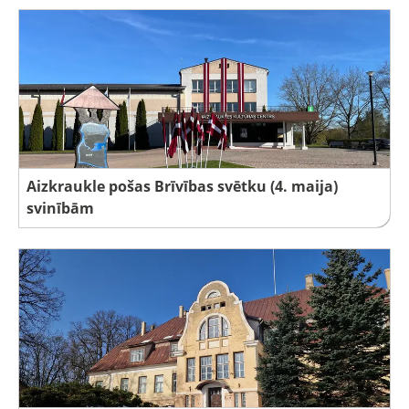
Aizkraukle pošas Brīvības svētku (4. maija)
svinībām