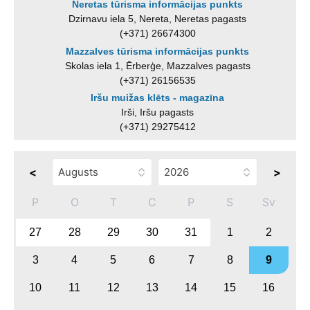
Neretas tūrisma informācijas punkts
Dzirnavu iela 5, Nereta, Neretas pagasts
(+371) 26674300
Mazzalves tūrisma informācijas punkts
Skolas iela 1, Ērberģe, Mazzalves pagasts
(+371) 26156535
Iršu muižas klēts - magazīna
Irši, Iršu pagasts
(+371) 29275412
<
>
P
O
T
C
P
S
Sv
27
28
29
30
31
1
2
3
4
5
6
7
8
9
10
11
12
13
14
15
16