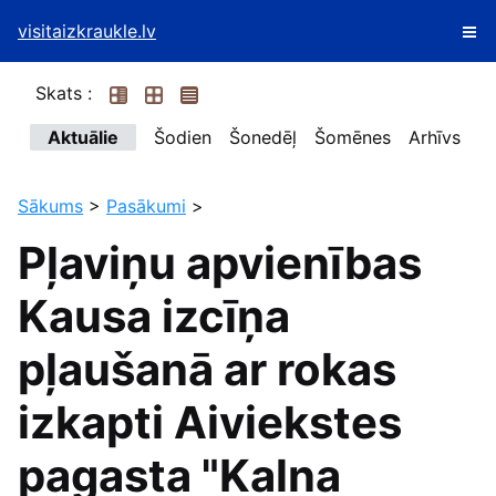
visitaizkraukle.lv
Skats :
Aktuālie
Šodien
Šonedēļ
Šomēnes
Arhīvs
Sākums
>
Pasākumi
>
Pļaviņu apvienības
Kausa izcīņa
pļaušanā ar rokas
izkapti Aiviekstes
pagasta "Kalna