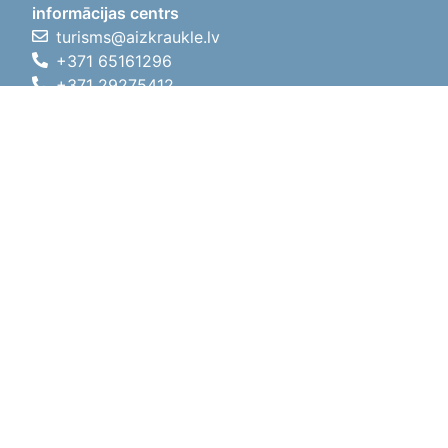
informācijas centrs
turisms@aizkraukle.lv
+371 65161296
+371 29275412
1905.gada iela 7, Koknese,
Aizkraukles novads, LV-5113
Darba laiki
Darba laiki
01.05.2026 - 30.09.2026
P, O, T, C, P
09:00 - 18:00
Pusdienu laiks
12:00 - 13:00
S
10:00 - 15:00
Sv
11:00 - 14:00
01.10.2025 - 30.04.2026
P, O, T, C, P
08:00 - 17:00
Pusdienu laiks
12:00
- 13:00
S
10:00 - 14:00