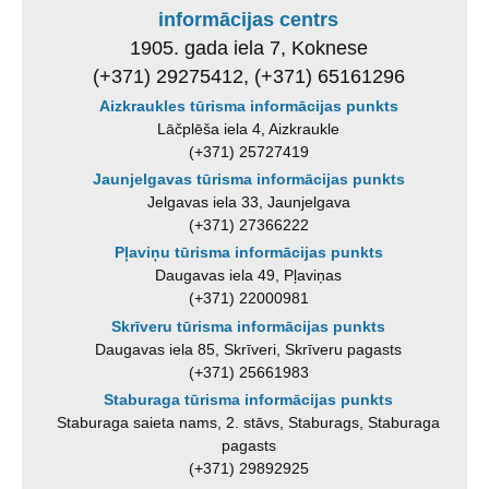
informācijas centrs
1905. gada iela 7, Koknese
(+371) 29275412, (+371) 65161296
Aizkraukles tūrisma informācijas punkts
Lāčplēša iela 4, Aizkraukle
(+371) 25727419
Jaunjelgavas tūrisma informācijas punkts
Jelgavas iela 33, Jaunjelgava
(+371) 27366222
Pļaviņu tūrisma informācijas punkts
Daugavas iela 49, Pļaviņas
(+371) 22000981
Skrīveru tūrisma informācijas punkts
Daugavas iela 85, Skrīveri, Skrīveru pagasts
(+371) 25661983
Staburaga tūrisma informācijas punkts
Staburaga saieta nams, 2. stāvs, Staburags, Staburaga
pagasts
(+371) 29892925