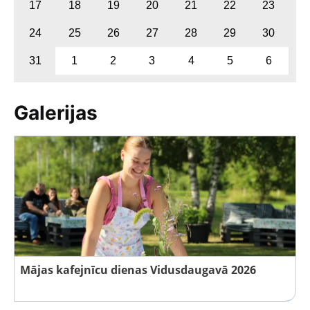
17
18
19
20
21
22
23
24
25
26
27
28
29
30
31
1
2
3
4
5
6
Galerijas
Mājas kafejnīcu dienas Vidusdaugavā 2026