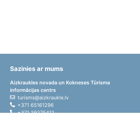
Sazinies ar mums
Aizkraukles novada un Kokneses Tūrisma
informācijas centrs
turisms@aizkraukle.lv
+371 65161296
+371 29275412
1905.gada iela 7, Koknese,
Aizkraukles novads, LV-5113