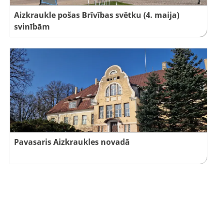
Aizkraukle pošas Brīvības svētku (4. maija)
svinībām
Pavasaris Aizkraukles novadā