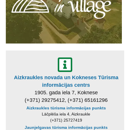
Aizkraukles novada un Kokneses Tūrisma
informācijas centrs
1905. gada iela 7, Koknese
(+371) 29275412, (+371) 65161296
Aizkraukles tūrisma informācijas punkts
Lāčplēša iela 4, Aizkraukle
(+371) 25727419
Jaunjelgavas tūrisma informācijas punkts