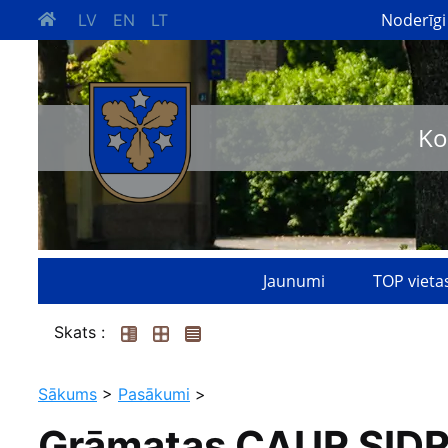
Noderīgi
LV
EN
LT
Ko
Jaunumi
TOP vieta
Skats :
Sākums
>
Pasākumi
>
Grāmatas CAUR SIDRA