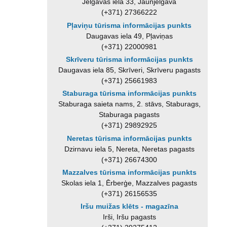
Jelgavas iela 33, Jaunjelgava
(+371) 27366222
Pļaviņu tūrisma informācijas punkts
Daugavas iela 49, Pļaviņas
(+371) 22000981
Skrīveru tūrisma informācijas punkts
Daugavas iela 85, Skrīveri, Skrīveru pagasts
(+371) 25661983
Staburaga tūrisma informācijas punkts
Staburaga saieta nams, 2. stāvs, Staburags,
Staburaga pagasts
(+371) 29892925
Neretas tūrisma informācijas punkts
Dzirnavu iela 5, Nereta, Neretas pagasts
(+371) 26674300
Mazzalves tūrisma informācijas punkts
Skolas iela 1, Ērberģe, Mazzalves pagasts
(+371) 26156535
Iršu muižas klēts - magazīna
Irši, Iršu pagasts