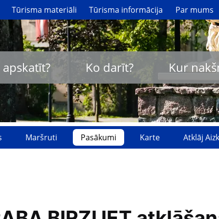
Tūrisma materiāli
Tūrisma informācija
Par mums
 apskatīt?
Ko darīt?
Kur nakš
s
Maršruti
Pasākumi
Karte
Atklāj Ai
BA BIRZI IET atklāšan