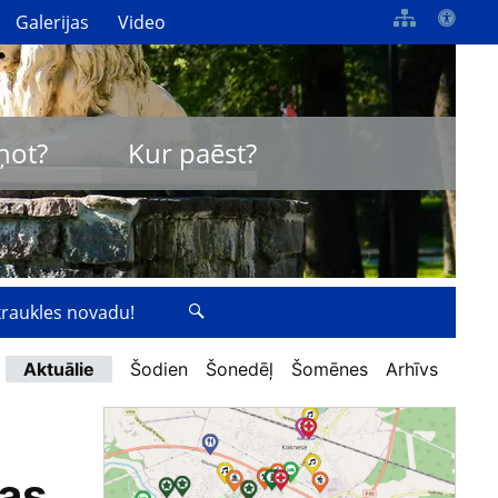
Galerijas
Video
ņot?
Kur paēst?
zkraukles novadu!
Aktuālie
Šodien
Šonedēļ
Šomēnes
Arhīvs
as