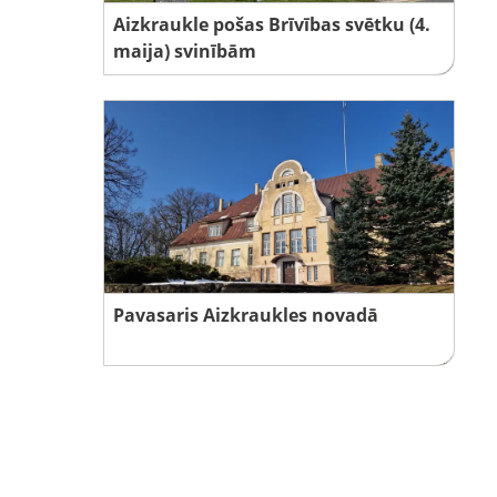
Aizkraukle pošas Brīvības svētku (4.
maija) svinībām
Pavasaris Aizkraukles novadā