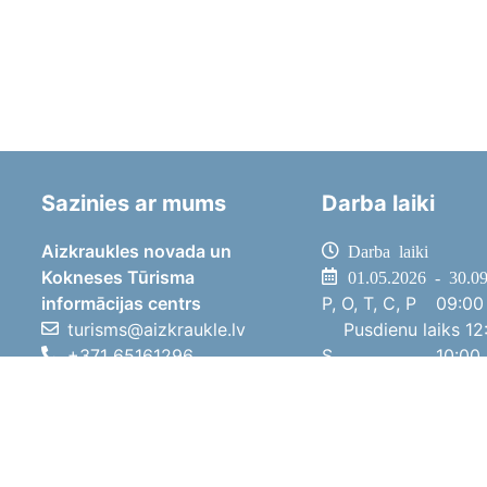
Sazinies ar mums
Darba laiki
Aizkraukles novada un
Darba laiki
Kokneses Tūrisma
01.05.2026 - 30.0
informācijas centrs
P, O, T, C, P
09:00 
turisms@aizkraukle.lv
Pusdienu laiks
12:
+371 65161296
S
10:00 
+371 29275412
Sv
11:00 
1905.gada iela 7, Koknese,
01.10.2025 - 30.0
Aizkraukles novads, LV-5113
P, O, T, C, P
08:00 
Pusdienu laiks
12:
S
10:00 