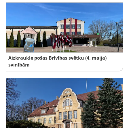
Aizkraukle pošas Brīvības svētku (4. maija)
svinībām