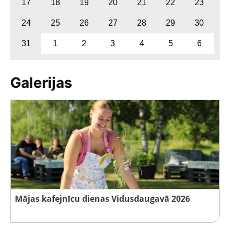
17
18
19
20
21
22
23
24
25
26
27
28
29
30
31
1
2
3
4
5
6
Galerijas
Mājas kafejnīcu dienas Vidusdaugavā 2026