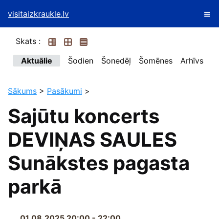
visitaizkraukle.lv
Skats :
Aktuālie
Šodien
Šonedēļ
Šomēnes
Arhīvs
Sākums
>
Pasākumi
>
Sajūtu koncerts
DEVIŅAS SAULES
Sunākstes pagasta
parkā
01.08.2025 20:00 - 22:00