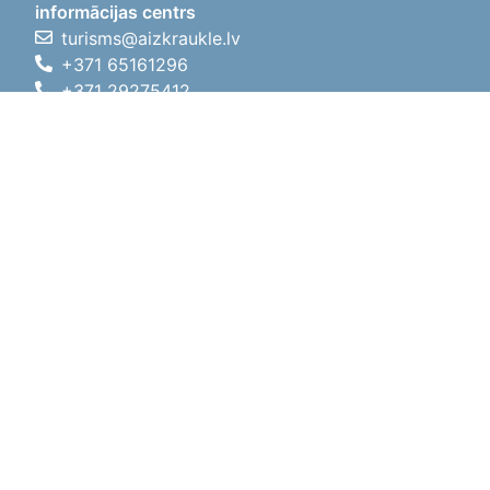
informācijas centrs
turisms@aizkraukle.lv
+371 65161296
+371 29275412
1905.gada iela 7, Koknese,
Aizkraukles novads, LV-5113
Darba laiki
Darba laiki
01.05.2026 - 30.09.2026
P, O, T, C, P
09:00 - 18:00
Pusdienu laiks
12:00 - 13:00
S
10:00 - 15:00
Sv
11:00 - 14:00
01.10.2025 - 30.04.2026
P, O, T, C, P
08:00 - 17:00
Pusdienu laiks
12:00
- 13:00
S
10:00 - 14:00