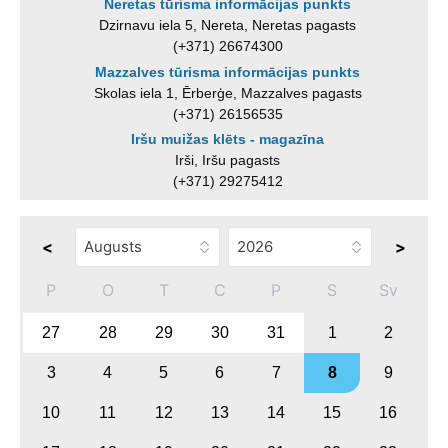
Neretas tūrisma informācijas punkts
Dzirnavu iela 5, Nereta, Neretas pagasts
(+371) 26674300
Mazzalves tūrisma informācijas punkts
Skolas iela 1, Ērberģe, Mazzalves pagasts
(+371) 26156535
Iršu muižas klēts - magazīna
Irši, Iršu pagasts
(+371) 29275412
<
>
P
O
T
C
P
S
Sv
27
28
29
30
31
1
2
3
4
5
6
7
8
9
10
11
12
13
14
15
16