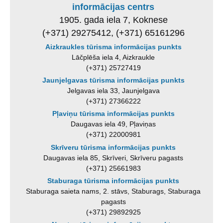
informācijas centrs
1905. gada iela 7, Koknese
(+371) 29275412, (+371) 65161296
Aizkraukles tūrisma informācijas punkts
Lāčplēša iela 4, Aizkraukle
(+371) 25727419
Jaunjelgavas tūrisma informācijas punkts
Jelgavas iela 33, Jaunjelgava
(+371) 27366222
Pļaviņu tūrisma informācijas punkts
Daugavas iela 49, Pļaviņas
(+371) 22000981
Skrīveru tūrisma informācijas punkts
Daugavas iela 85, Skrīveri, Skrīveru pagasts
(+371) 25661983
Staburaga tūrisma informācijas punkts
Staburaga saieta nams, 2. stāvs, Staburags, Staburaga
pagasts
(+371) 29892925