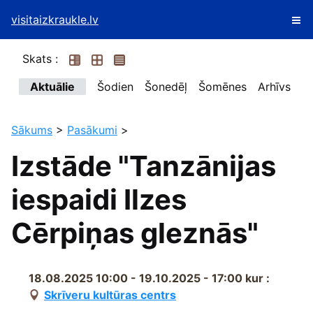
visitaizkraukle.lv
Skats :
Aktuālie
Šodien
Šonedēļ
Šomēnes
Arhīvs
Sākums
>
Pasākumi
>
Izstāde "Tanzānijas
iespaidi Ilzes
Cērpiņas gleznās"
18.08.2025 10:00 - 19.10.2025 - 17:00
kur :
Skrīveru kultūras centrs