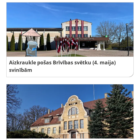
Aizkraukle pošas Brīvības svētku (4. maija)
svinībām