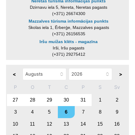
Neretas tūrisma informācijas punkts
Dzirnavu iela 5, Nereta, Neretas pagasts
(+371) 26674300
Mazzalves tūrisma informācijas punkts
Skolas iela 1, Ērberģe, Mazzalves pagasts
(+371) 26156535
Iršu muižas klēts - magazīna
Irši, Iršu pagasts
(+371) 29275412
<
>
P
O
T
C
P
S
Sv
27
28
29
30
31
1
2
3
4
5
6
7
8
9
10
11
12
13
14
15
16