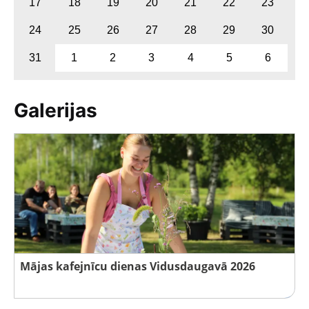
17
18
19
20
21
22
23
24
25
26
27
28
29
30
31
1
2
3
4
5
6
Galerijas
Mājas kafejnīcu dienas Vidusdaugavā 2026