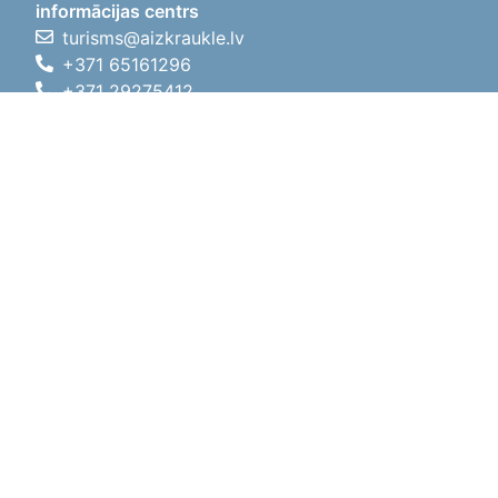
informācijas centrs
turisms@aizkraukle.lv
+371 65161296
+371 29275412
1905.gada iela 7, Koknese,
Aizkraukles novads, LV-5113
Darba laiki
Darba laiki
01.05.2026 - 30.09.2026
P, O, T, C, P
09:00 - 18:00
Pusdienu laiks
12:00 - 13:00
S
10:00 - 15:00
Sv
11:00 - 14:00
01.10.2025 - 30.04.2026
P, O, T, C, P
08:00 - 17:00
Pusdienu laiks
12:00
- 13:00
S
10:00 - 14:00