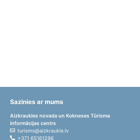
Sazinies ar mums
Aizkraukles novada un Kokneses Tūrisma
informācijas centrs
turisms@aizkraukle.lv
+371 65161296