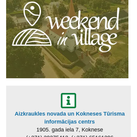
Aizkraukles novada un Kokneses Tūrisma
informācijas centrs
1905. gada iela 7, Koknese