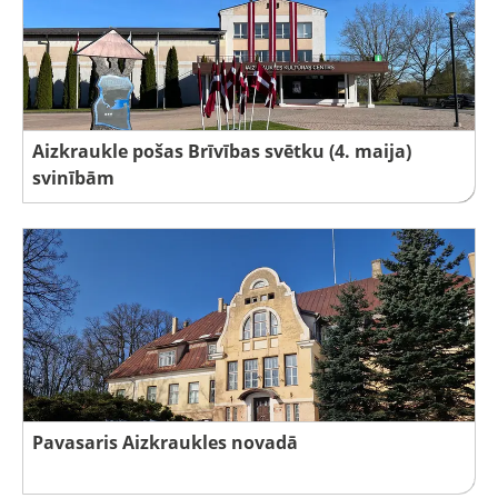
Aizkraukle pošas Brīvības svētku (4. maija)
svinībām
Pavasaris Aizkraukles novadā