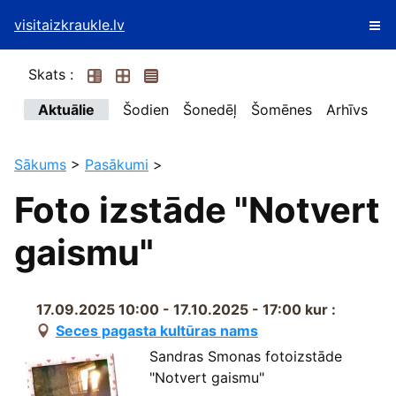
visitaizkraukle.lv
Skats :
Aktuālie
Šodien
Šonedēļ
Šomēnes
Arhīvs
Sākums
>
Pasākumi
>
Foto izstāde "Notvert
gaismu"
17.09.2025 10:00 - 17.10.2025 - 17:00
kur :
Seces pagasta kultūras nams
Sandras Smonas fotoizstāde
"Notvert gaismu"