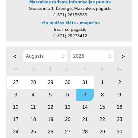
Mazzalves tūrisma informācijas punkts
Skolas iela 1, Ērberģe, Mazzalves pagasts
(+371) 26156535
Iršu muižas klēts - magazīna
Irši, Iršu pagasts
(+371) 29275412
<
>
P
O
T
C
P
S
Sv
27
28
29
30
31
1
2
3
4
5
6
7
8
9
10
11
12
13
14
15
16
17
18
19
20
21
22
23
24
25
26
27
28
29
30