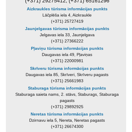
(+371) 29275412, (+371) 65161296
Aizkraukles tūrisma informācijas punkts
Lāčplēša iela 4, Aizkraukle
(+371) 25727419
Jaunjelgavas tūrisma informācijas punkts
Jelgavas iela 33, Jaunjelgava
(+371) 27366222
Pļaviņu tūrisma informācijas punkts
Daugavas iela 49, Pļaviņas
(+371) 22000981
Skrīveru tūrisma informācijas punkts
Daugavas iela 85, Skrīveri, Skrīveru pagasts
(+371) 25661983
Staburaga tūrisma informācijas punkts
Staburaga saieta nams, 2. stāvs, Staburags, Staburaga
pagasts
(+371) 29892925
Neretas tūrisma informācijas punkts
Dzirnavu iela 5, Nereta, Neretas pagasts
(+371) 26674300