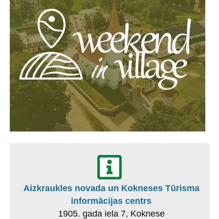
Aizkraukles novada un Kokneses Tūrisma
informācijas centrs
1905. gada iela 7, Koknese