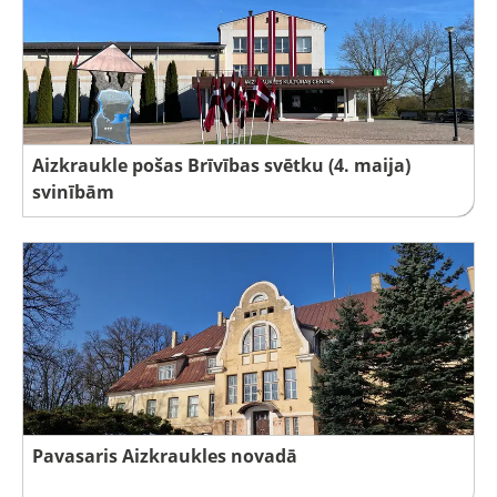
Aizkraukle pošas Brīvības svētku (4. maija)
svinībām
Pavasaris Aizkraukles novadā