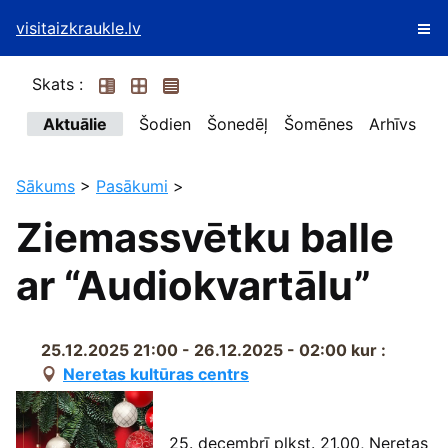
visitaizkraukle.lv
Skats :
Aktuālie
Šodien
Šonedēļ
Šomēnes
Arhīvs
Sākums
>
Pasākumi
>
Ziemassvētku balle
ar “Audiokvartālu”
25.12.2025 21:00 - 26.12.2025 - 02:00
kur :
Neretas kultūras centrs
25. decembrī plkst. 21.00, Neretas