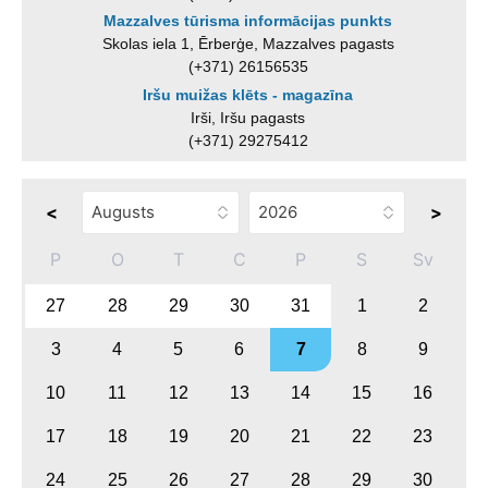
Mazzalves tūrisma informācijas punkts
Skolas iela 1, Ērberģe, Mazzalves pagasts
(+371) 26156535
Iršu muižas klēts - magazīna
Irši, Iršu pagasts
(+371) 29275412
<
>
P
O
T
C
P
S
Sv
27
28
29
30
31
1
2
3
4
5
6
7
8
9
10
11
12
13
14
15
16
17
18
19
20
21
22
23
24
25
26
27
28
29
30