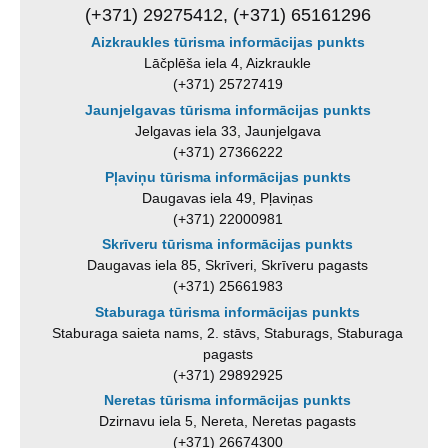
(+371) 29275412, (+371) 65161296
Aizkraukles tūrisma informācijas punkts
Lāčplēša iela 4, Aizkraukle
(+371) 25727419
Jaunjelgavas tūrisma informācijas punkts
Jelgavas iela 33, Jaunjelgava
(+371) 27366222
Pļaviņu tūrisma informācijas punkts
Daugavas iela 49, Pļaviņas
(+371) 22000981
Skrīveru tūrisma informācijas punkts
Daugavas iela 85, Skrīveri, Skrīveru pagasts
(+371) 25661983
Staburaga tūrisma informācijas punkts
Staburaga saieta nams, 2. stāvs, Staburags, Staburaga
pagasts
(+371) 29892925
Neretas tūrisma informācijas punkts
Dzirnavu iela 5, Nereta, Neretas pagasts
(+371) 26674300