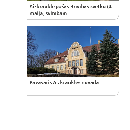
Aizkraukle pošas Brīvības svētku (4.
maija) svinībām
Pavasaris Aizkraukles novadā