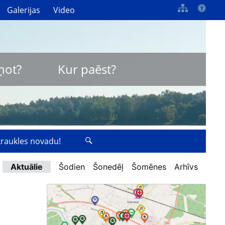
Galerijas
Video
ņot?
Kur paēst?
zkraukles novadu!
Aktuālie
Šodien
Šonedēļ
Šomēnes
Arhīvs