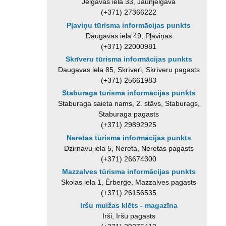
Jelgavas iela 33, Jaunjelgava
(+371) 27366222
Pļaviņu tūrisma informācijas punkts
Daugavas iela 49, Pļaviņas
(+371) 22000981
Skrīveru tūrisma informācijas punkts
Daugavas iela 85, Skrīveri, Skrīveru pagasts
(+371) 25661983
Staburaga tūrisma informācijas punkts
Staburaga saieta nams, 2. stāvs, Staburags,
Staburaga pagasts
(+371) 29892925
Neretas tūrisma informācijas punkts
Dzirnavu iela 5, Nereta, Neretas pagasts
(+371) 26674300
Mazzalves tūrisma informācijas punkts
Skolas iela 1, Ērberģe, Mazzalves pagasts
(+371) 26156535
Iršu muižas klēts - magazīna
Irši, Iršu pagasts