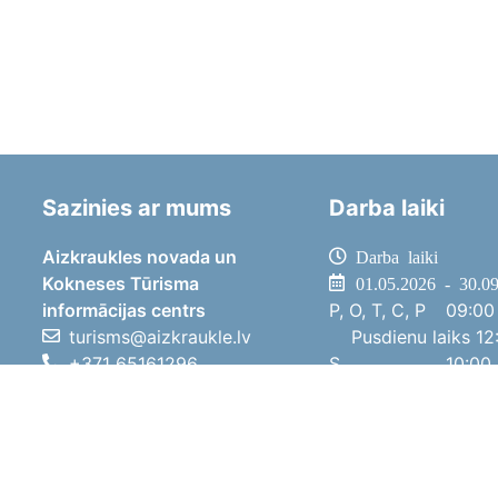
Sazinies ar mums
Darba laiki
Aizkraukles novada un
Darba laiki
Kokneses Tūrisma
01.05.2026 - 30.0
informācijas centrs
P, O, T, C, P
09:00 
turisms@aizkraukle.lv
Pusdienu laiks
12:
+371 65161296
S
10:00 
+371 29275412
Sv
11:00 
1905.gada iela 7, Koknese,
01.10.2025 - 30.0
Aizkraukles novads, LV-5113
P, O, T, C, P
08:00 
Pusdienu laiks
12:
S
10:00 