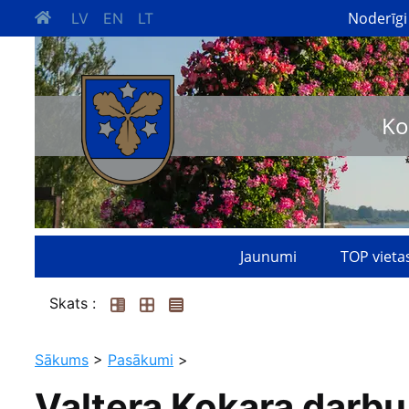
Noderīgi
LV
EN
LT
Ko
Jaunumi
TOP vieta
Skats :
Sākums
>
Pasākumi
>
Valtera Kokara darbu