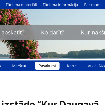
Tūrisma materiāli
Tūrisma informācija
Par mums
 apskatīt?
Ko darīt?
Kur nakš
s
Maršruti
Pasākumi
Karte
Atklāj Ai
 izstāde “Kur Daugavā