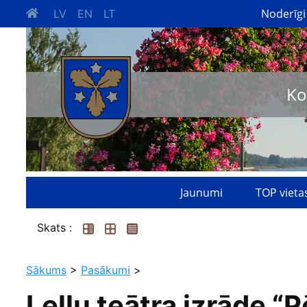
Noderīgi
LV
EN
LT
Ko
Jaunumi
TOP vieta
Skats :
Sākums
>
Pasākumi
>
Leļļu teātra izrāde “P