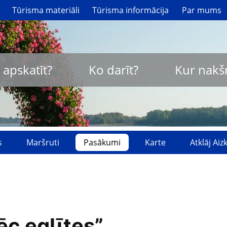
Tūrisma materiāli
Tūrisma informācija
Par mums
 apskatīt?
Ko darīt?
Kur nakš
s
Maršruti
Pasākumi
Karte
Atklāj Ai
ēc eglītes”