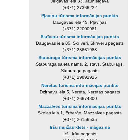
Jelgavas iela 33, Jaunjelgava
(+371) 27366222
Pļaviņu tūrisma informācijas punkts
Daugavas iela 49, Pļaviņas
(+371) 22000981
Skrīveru tūrisma informācijas punkts
Daugavas iela 85, Skrīveri, Skrīveru pagasts
(+371) 25661983
Staburaga tūrisma informācijas punkts
Staburaga saieta nams, 2. stāvs, Staburags,
Staburaga pagasts
(+371) 29892925
Neretas tūrisma informācijas punkts
Dzirnavu iela 5, Nereta, Neretas pagasts
(+371) 26674300
Mazzalves tūrisma informācijas punkts
Skolas iela 1, Ērberģe, Mazzalves pagasts
(+371) 26156535
Iršu muižas klēts - magazīna
Irši, Iršu pagasts