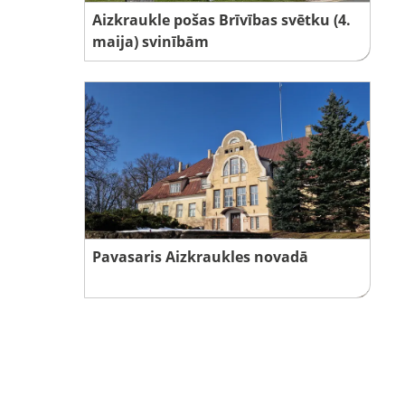
Aizkraukle pošas Brīvības svētku (4.
maija) svinībām
Pavasaris Aizkraukles novadā