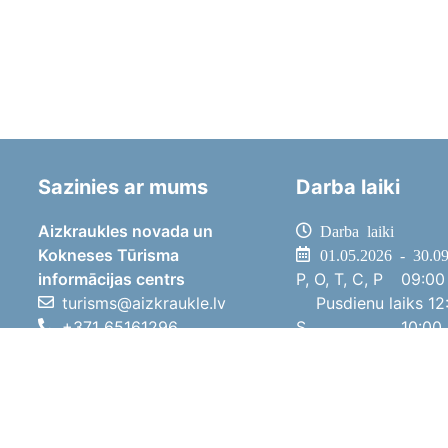
Sazinies ar mums
Darba laiki
Aizkraukles novada un
Darba laiki
Kokneses Tūrisma
01.05.2026 - 30.0
informācijas centrs
P, O, T, C, P
09:00 
turisms@aizkraukle.lv
Pusdienu laiks
12:
+371 65161296
S
10:00 
+371 29275412
Sv
11:00 
1905.gada iela 7, Koknese,
01.10.2025 - 30.0
Aizkraukles novads, LV-5113
P, O, T, C, P
08:00 
Pusdienu laiks
12:
S
10:00 