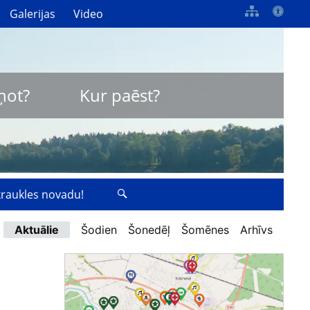
Galerijas
Video
ņot?
Kur paēst?
zkraukles novadu!
Aktuālie
Šodien
Šonedēļ
Šomēnes
Arhīvs