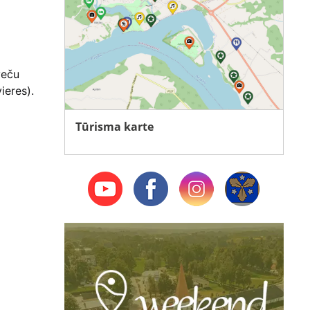
veču
ieres).
Tūrisma karte