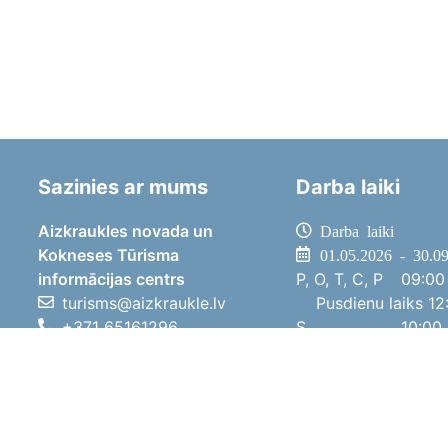
Sazinies ar mums
Darba laiki
Aizkraukles novada un
Darba laiki
Kokneses Tūrisma
01.05.2026 - 30.0
informācijas centrs
P, O, T, C, P
09:00 
turisms@aizkraukle.lv
Pusdienu laiks
12:
+371 65161296
S
10:00 
+371 29275412
Sv
11:00 
1905.gada iela 7, Koknese,
01.10.2025 - 30.0
Aizkraukles novads, LV-5113
P, O, T, C, P
08:00 
Pusdienu laiks
12:
S
10:00 