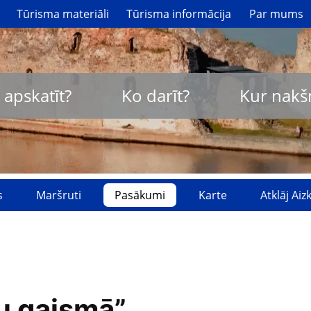
Tūrisma materiāli
Tūrisma informācija
Par mums
 apskatīt?
Ko darīt?
Kur nakš
s
Maršruti
Pasākumi
Karte
Atklāj Ai
u gaismā”