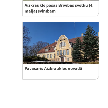
Aizkraukle pošas Brīvības svētku (4.
maija) svinībām
Pavasaris Aizkraukles novadā