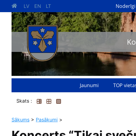
Noderīgi
LV
EN
LT
Ko
Jaunumi
TOP vieta
Skats :
Sākums
>
Pasākumi
>
Koncerts “Tikai sveč