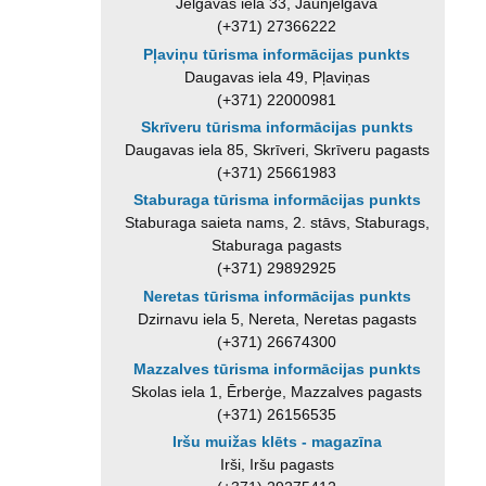
Jelgavas iela 33, Jaunjelgava
(+371) 27366222
Pļaviņu tūrisma informācijas punkts
Daugavas iela 49, Pļaviņas
(+371) 22000981
Skrīveru tūrisma informācijas punkts
Daugavas iela 85, Skrīveri, Skrīveru pagasts
(+371) 25661983
Staburaga tūrisma informācijas punkts
Staburaga saieta nams, 2. stāvs, Staburags,
Staburaga pagasts
(+371) 29892925
Neretas tūrisma informācijas punkts
Dzirnavu iela 5, Nereta, Neretas pagasts
(+371) 26674300
Mazzalves tūrisma informācijas punkts
Skolas iela 1, Ērberģe, Mazzalves pagasts
(+371) 26156535
Iršu muižas klēts - magazīna
Irši, Iršu pagasts