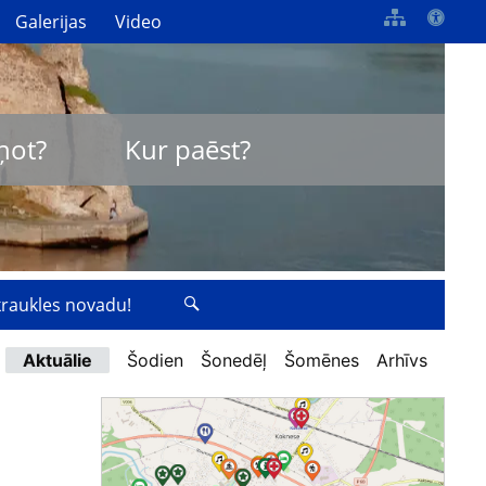
Galerijas
Video
ņot?
Kur paēst?
zkraukles novadu!
Aktuālie
Šodien
Šonedēļ
Šomēnes
Arhīvs