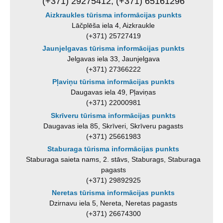
(+371) 29275412, (+371) 65161296
Aizkraukles tūrisma informācijas punkts
Lāčplēša iela 4, Aizkraukle
(+371) 25727419
Jaunjelgavas tūrisma informācijas punkts
Jelgavas iela 33, Jaunjelgava
(+371) 27366222
Pļaviņu tūrisma informācijas punkts
Daugavas iela 49, Pļaviņas
(+371) 22000981
Skrīveru tūrisma informācijas punkts
Daugavas iela 85, Skrīveri, Skrīveru pagasts
(+371) 25661983
Staburaga tūrisma informācijas punkts
Staburaga saieta nams, 2. stāvs, Staburags, Staburaga
pagasts
(+371) 29892925
Neretas tūrisma informācijas punkts
Dzirnavu iela 5, Nereta, Neretas pagasts
(+371) 26674300