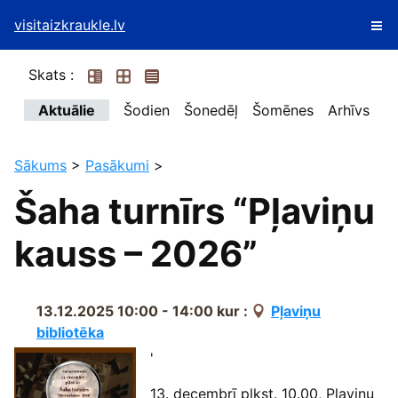
visitaizkraukle.lv
Skats :
Aktuālie
Šodien
Šonedēļ
Šomēnes
Arhīvs
Sākums
>
Pasākumi
>
Šaha turnīrs “Pļaviņu
kauss – 2026”
13.12.2025 10:00 - 14:00
kur :
Pļaviņu
bibliotēka
'
13. decembrī plkst. 10.00, Pļaviņu