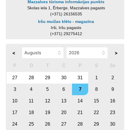
Mazzalves tūrisma informācijas punkts
Skolas iela 1, Ērberģe, Mazzalves pagasts
(+371) 26156535
Iršu muižas klēts - magazīna
Irši, Iršu pagasts
(+371) 29275412
<
>
P
O
T
C
P
S
Sv
27
28
29
30
31
1
2
3
4
5
6
7
8
9
10
11
12
13
14
15
16
17
18
19
20
21
22
23
24
25
26
27
28
29
30