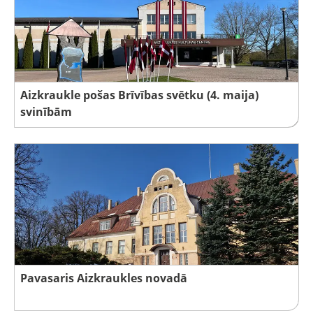
Aizkraukle pošas Brīvības svētku (4. maija)
svinībām
Pavasaris Aizkraukles novadā