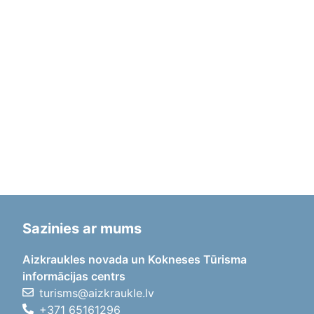
Sazinies ar mums
Aizkraukles novada un Kokneses Tūrisma
informācijas centrs
turisms@aizkraukle.lv
+371 65161296