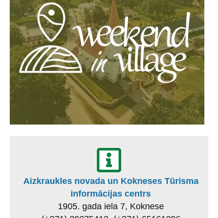
Aizkraukles novada un Kokneses Tūrisma
informācijas centrs
1905. gada iela 7, Koknese