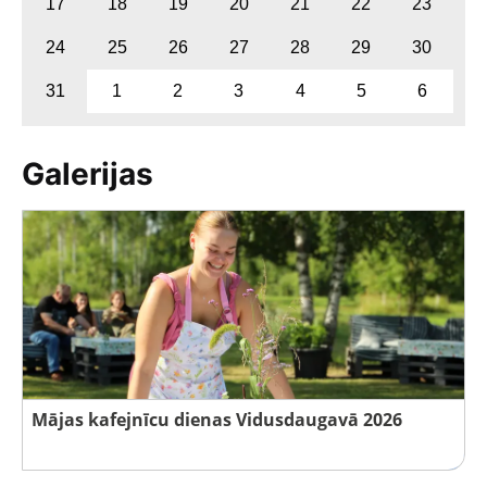
17
18
19
20
21
22
23
24
25
26
27
28
29
30
31
1
2
3
4
5
6
Galerijas
Mājas kafejnīcu dienas Vidusdaugavā 2026