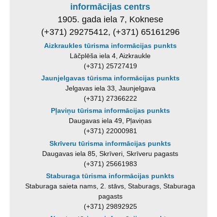
informācijas centrs
1905. gada iela 7, Koknese
(+371) 29275412, (+371) 65161296
Aizkraukles tūrisma informācijas punkts
Lāčplēša iela 4, Aizkraukle
(+371) 25727419
Jaunjelgavas tūrisma informācijas punkts
Jelgavas iela 33, Jaunjelgava
(+371) 27366222
Pļaviņu tūrisma informācijas punkts
Daugavas iela 49, Pļaviņas
(+371) 22000981
Skrīveru tūrisma informācijas punkts
Daugavas iela 85, Skrīveri, Skrīveru pagasts
(+371) 25661983
Staburaga tūrisma informācijas punkts
Staburaga saieta nams, 2. stāvs, Staburags, Staburaga
pagasts
(+371) 29892925