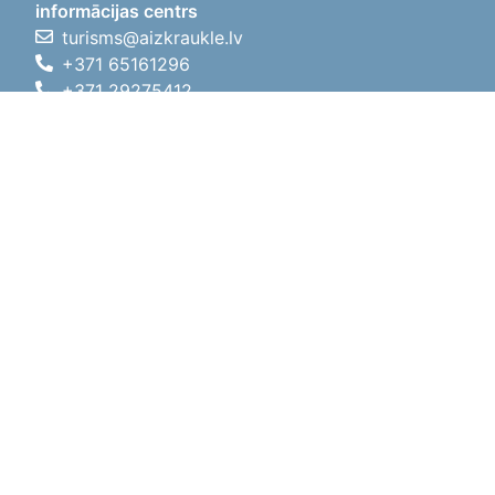
informācijas centrs
turisms@aizkraukle.lv
+371 65161296
+371 29275412
1905.gada iela 7, Koknese,
Aizkraukles novads, LV-5113
Darba laiki
Darba laiki
01.05.2026 - 30.09.2026
P, O, T, C, P
09:00 - 18:00
Pusdienu laiks
12:00 - 13:00
S
10:00 - 15:00
Sv
11:00 - 14:00
01.10.2025 - 30.04.2026
P, O, T, C, P
08:00 - 17:00
Pusdienu laiks
12:00
- 13:00
S
10:00 - 14:00