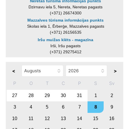
Neretas tūrisma informācijas punkts
Dzirnavu iela 5, Nereta, Neretas pagasts
(+371) 26674300
Mazzalves tūrisma informācijas punkts
Skolas iela 1, Ērberģe, Mazzalves pagasts
(+371) 26156535
Iršu muižas klēts - magazīna
Irši, Iršu pagasts
(+371) 29275412
<
>
P
O
T
C
P
S
Sv
27
28
29
30
31
1
2
3
4
5
6
7
8
9
10
11
12
13
14
15
16