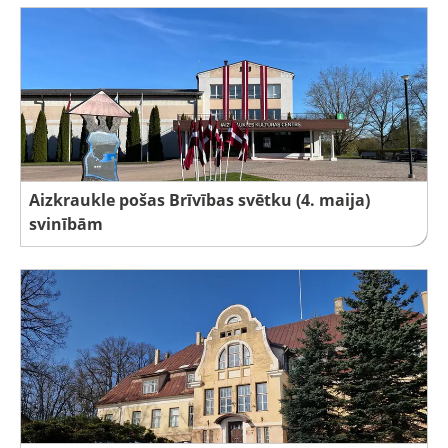
Aizkraukle pošas Brīvības svētku (4. maija)
svinībām