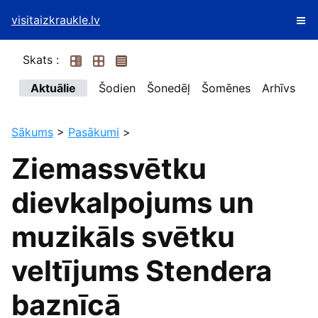
visitaizkraukle.lv
Skats :
Aktuālie
Šodien
Šonedēļ
Šomēnes
Arhīvs
Sākums
>
Pasākumi
>
Ziemassvētku
dievkalpojums un
muzikāls svētku
veltījums Stendera
baznīcā