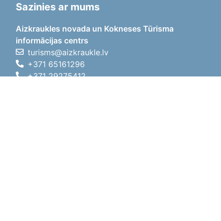
Sazinies ar mums
Aizkraukles novada un Kokneses Tūrisma
informācijas centrs
turisms@aizkraukle.lv
+371 65161296
+371 29275412
1905.gada iela 7, Koknese,
Aizkraukles novads, LV-5113
Darba laiki
Darba laiki
01.05.2026 - 30.09.2026
P, O, T, C, P
09:00 - 18:00
Pusdienu laiks
12:00 - 13:00
S
10:00 - 15:00
Sv
11:00 - 14:00
01.10.2025 - 30.04.2026