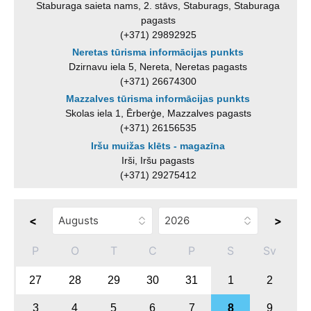
Staburaga saieta nams, 2. stāvs, Staburags, Staburaga
pagasts
(+371) 29892925
Neretas tūrisma informācijas punkts
Dzirnavu iela 5, Nereta, Neretas pagasts
(+371) 26674300
Mazzalves tūrisma informācijas punkts
Skolas iela 1, Ērberģe, Mazzalves pagasts
(+371) 26156535
Iršu muižas klēts - magazīna
Irši, Iršu pagasts
(+371) 29275412
<
>
P
O
T
C
P
S
Sv
27
28
29
30
31
1
2
3
4
5
6
7
8
9