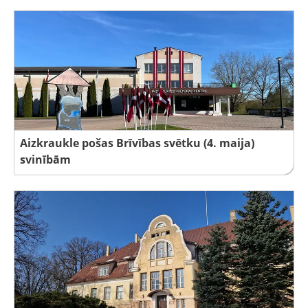
Aizkraukle pošas Brīvības svētku (4. maija)
svinībām