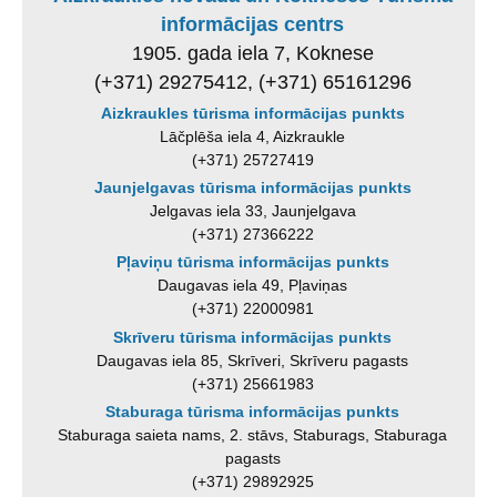
informācijas centrs
1905. gada iela 7, Koknese
(+371) 29275412, (+371) 65161296
Aizkraukles tūrisma informācijas punkts
Lāčplēša iela 4, Aizkraukle
(+371) 25727419
Jaunjelgavas tūrisma informācijas punkts
Jelgavas iela 33, Jaunjelgava
(+371) 27366222
Pļaviņu tūrisma informācijas punkts
Daugavas iela 49, Pļaviņas
(+371) 22000981
Skrīveru tūrisma informācijas punkts
Daugavas iela 85, Skrīveri, Skrīveru pagasts
(+371) 25661983
Staburaga tūrisma informācijas punkts
Staburaga saieta nams, 2. stāvs, Staburags, Staburaga
pagasts
(+371) 29892925