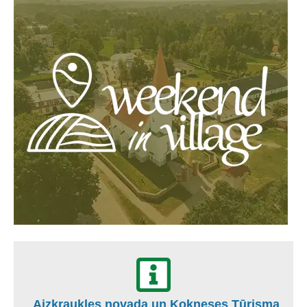
Aizkraukles novada un Kokneses Tūrisma