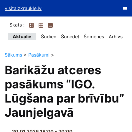
visitaizkraukle.lv
Skats :
Aktuālie
Šodien
Šonedēļ
Šomēnes
Arhīvs
Sākums
>
Pasākumi
>
Barikāžu atceres
pasākums “IGO.
Lūgšana par brīvību”
Jaunjelgavā
20.01.2026 18:00 - 20:00