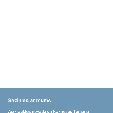
Sazinies ar mums
Aizkraukles novada un Kokneses Tūrisma