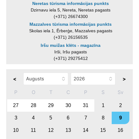
Neretas tūrisma informācijas punkts
Dzirnavu iela 5, Nereta, Neretas pagasts
(+371) 26674300
Mazzalves tūrisma informācijas punkts
Skolas iela 1, Ērberģe, Mazzalves pagasts
(+371) 26156535
Iršu muižas klēts - magazīna
Irši, Iršu pagasts
(+371) 29275412
<
>
P
O
T
C
P
S
Sv
27
28
29
30
31
1
2
3
4
5
6
7
8
9
10
11
12
13
14
15
16