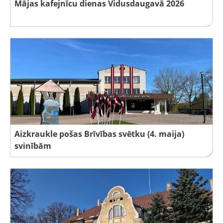
Mājas kafejnīcu dienas Vidusdaugavā 2026
Aizkraukle pošas Brīvības svētku (4. maija)
svinībām