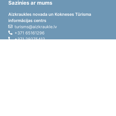
Sazinies ar mums
Aizkraukles novada un Kokneses Tūrisma
informācijas centrs
turisms@aizkraukle.lv
+371 65161296
+371 29275412
1905.gada iela 7, Koknese,
Aizkraukles novads, LV-5113
Darba laiki
Darba laiki
01.05.2026 - 30.09.2026
P, O, T, C, P
09:00 - 18:00
Pusdienu laiks
12:00 - 13:00
S
10:00 - 15:00
Sv
11:00 - 14:00
01.10.2025 - 30.04.2026