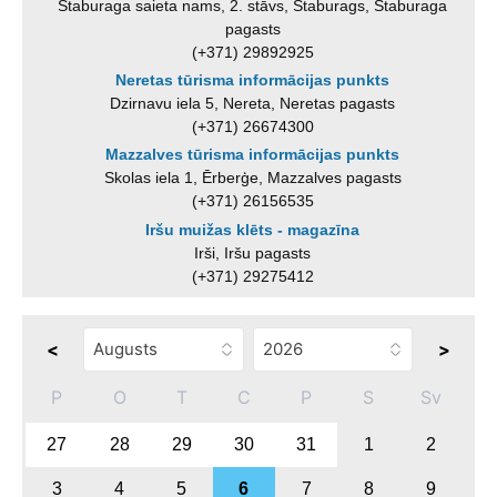
Staburaga saieta nams, 2. stāvs, Staburags, Staburaga
pagasts
(+371) 29892925
Neretas tūrisma informācijas punkts
Dzirnavu iela 5, Nereta, Neretas pagasts
(+371) 26674300
Mazzalves tūrisma informācijas punkts
Skolas iela 1, Ērberģe, Mazzalves pagasts
(+371) 26156535
Iršu muižas klēts - magazīna
Irši, Iršu pagasts
(+371) 29275412
<
>
P
O
T
C
P
S
Sv
27
28
29
30
31
1
2
3
4
5
6
7
8
9