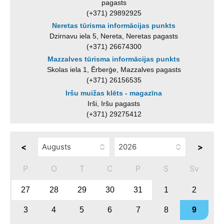
pagasts
(+371) 29892925
Neretas tūrisma informācijas punkts
Dzirnavu iela 5, Nereta, Neretas pagasts
(+371) 26674300
Mazzalves tūrisma informācijas punkts
Skolas iela 1, Ērberģe, Mazzalves pagasts
(+371) 26156535
Iršu muižas klēts - magazīna
Irši, Iršu pagasts
(+371) 29275412
<
>
P
O
T
C
P
S
Sv
27
28
29
30
31
1
2
3
4
5
6
7
8
9