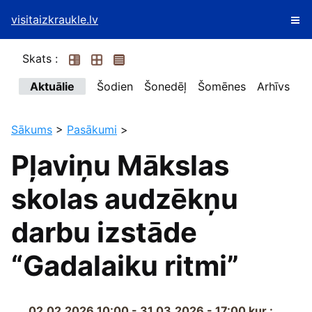
visitaizkraukle.lv
Skats :
Aktuālie
Šodien
Šonedēļ
Šomēnes
Arhīvs
Sākums
>
Pasākumi
>
Pļaviņu Mākslas
skolas audzēkņu
darbu izstāde
“Gadalaiku ritmi”
02.02.2026 10:00 - 31.03.2026 - 17:00
kur :