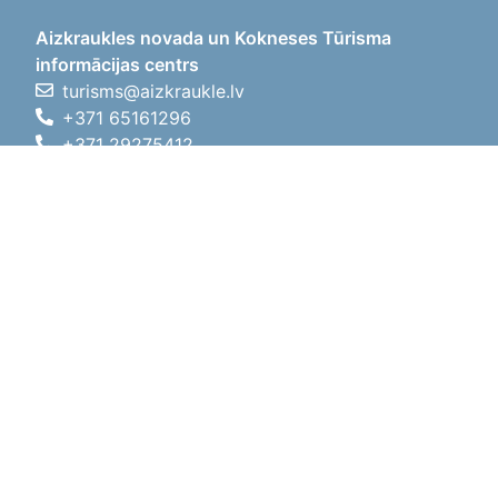
Aizkraukles novada un Kokneses Tūrisma
informācijas centrs
turisms@aizkraukle.lv
+371 65161296
+371 29275412
1905.gada iela 7, Koknese,
Aizkraukles novads, LV-5113
Darba laiki
Darba laiki
01.05.2026 - 30.09.2026
P, O, T, C, P
09:00 - 18:00
Pusdienu laiks
12:00 - 13:00
S
10:00 - 15:00
Sv
11:00 - 14:00
01.10.2025 - 30.04.2026
P, O, T, C, P
08:00 - 17:00
Pusdienu laiks
12:00