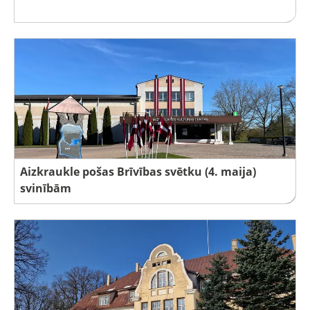
Aizkraukle pošas Brīvības svētku (4. maija)
svinībām