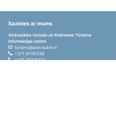
Sazinies ar mums
Aizkraukles novada un Kokneses Tūrisma
informācijas centrs
turisms@aizkraukle.lv
+371 65161296
+371 29275412
1905.gada iela 7, Koknese,
Aizkraukles novads, LV-5113
Darba laiki
Darba laiki
01.05.2026 - 30.09.2026
P, O, T, C, P
09:00 - 18:00
Pusdienu laiks
12:00 - 13:00