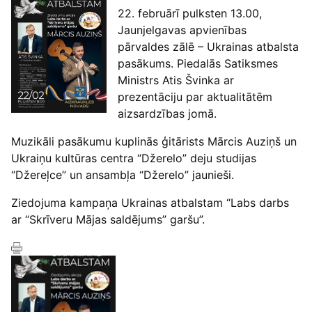
22. februārī pulksten 13.00,
Jaunjelgavas apvienības
pārvaldes zālē – Ukrainas atbalsta
pasākums. Piedalās Satiksmes
Ministrs Atis Švinka ar
prezentāciju par aktualitātēm
aizsardzības jomā.
Muzikāli pasākumu kuplinās ģitārists Mārcis Auziņš un
Ukraiņu kultūras centra “Džerelo” deju studijas
“Džereļce” un ansambļa “Džerelo” jaunieši.
Ziedojuma kampaņa Ukrainas atbalstam “Labs darbs
ar “Skrīveru Mājas saldējums” garšu”.