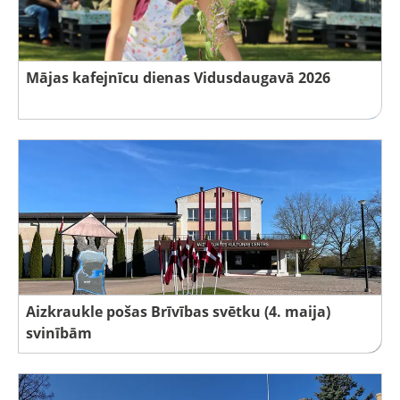
Mājas kafejnīcu dienas Vidusdaugavā 2026
Aizkraukle pošas Brīvības svētku (4. maija)
svinībām