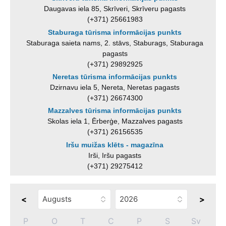
Daugavas iela 85, Skrīveri, Skrīveru pagasts
(+371) 25661983
Staburaga tūrisma informācijas punkts
Staburaga saieta nams, 2. stāvs, Staburags, Staburaga
pagasts
(+371) 29892925
Neretas tūrisma informācijas punkts
Dzirnavu iela 5, Nereta, Neretas pagasts
(+371) 26674300
Mazzalves tūrisma informācijas punkts
Skolas iela 1, Ērberģe, Mazzalves pagasts
(+371) 26156535
Iršu muižas klēts - magazīna
Irši, Iršu pagasts
(+371) 29275412
<
>
P
O
T
C
P
S
Sv