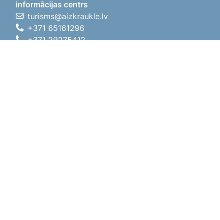
informācijas centrs
turisms@aizkraukle.lv
+371 65161296
+371 29275412
1905.gada iela 7, Koknese,
Aizkraukles novads, LV-5113
Darba laiki
Darba laiki
01.05.2026 - 30.09.2026
P, O, T, C, P
09:00 - 18:00
Pusdienu laiks
12:00 - 13:00
S
10:00 - 15:00
Sv
11:00 - 14:00
01.10.2025 - 30.04.2026
P, O, T, C, P
08:00 - 17:00
Pusdienu laiks
12:00
- 13:00
S
10:00 - 14:00