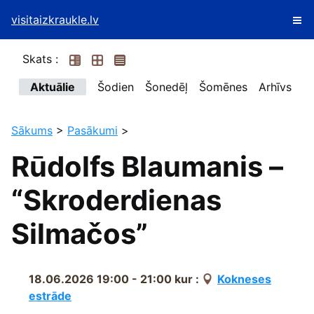
visitaizkraukle.lv
Skats :
Aktuālie
Šodien
Šonedēļ
Šomēnes
Arhīvs
Sākums
>
Pasākumi
>
Rūdolfs Blaumanis –
“Skroderdienas
Silmačos”
18.06.2026 19:00 - 21:00
kur :
Kokneses
estrāde