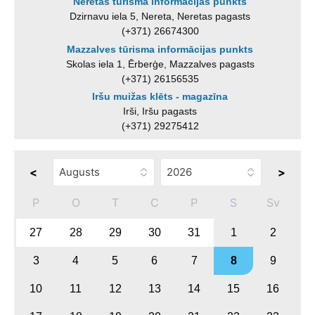
Neretas tūrisma informācijas punkts
Dzirnavu iela 5, Nereta, Neretas pagasts
(+371) 26674300
Mazzalves tūrisma informācijas punkts
Skolas iela 1, Ērberģe, Mazzalves pagasts
(+371) 26156535
Iršu muižas klēts - magazīna
Irši, Iršu pagasts
(+371) 29275412
<
>
P
O
T
C
P
S
Sv
27
28
29
30
31
1
2
3
4
5
6
7
8
9
10
11
12
13
14
15
16