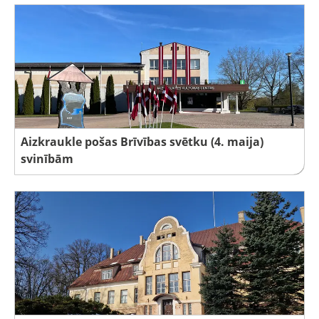
Aizkraukle pošas Brīvības svētku (4. maija)
svinībām