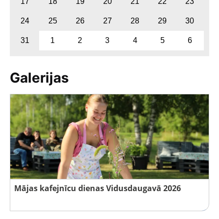
17
18
19
20
21
22
23
24
25
26
27
28
29
30
31
1
2
3
4
5
6
Galerijas
Mājas kafejnīcu dienas Vidusdaugavā 2026