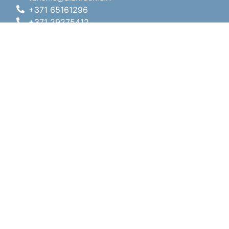
+371 65161296
+371 29275412
1905.gada iela 7, Koknese,
Aizkraukles novads, LV-5113
Darba laiki
Darba laiki
01.05.2026 - 30.09.2026
P, O, T, C, P
09:00 - 18:00
Pusdienu laiks
12:00 - 13:00
S
10:00 - 15:00
Sv
11:00 - 14:00
01.10.2025 - 30.04.2026
P, O, T, C, P
08:00 - 17:00
Pusdienu laiks
12:00
- 13:00
S
10:00 - 14:00
Sv
Brīvdiena