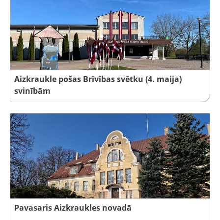
Aizkraukle pošas Brīvības svētku (4. maija)
svinībām
Pavasaris Aizkraukles novadā