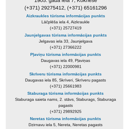
1905. gada iela 7, Koknese
(+371) 29275412, (+371) 65161296
Aizkraukles tūrisma informācijas punkts
Lāčplēša iela 4, Aizkraukle
(+371) 25727419
Jaunjelgavas tūrisma informācijas punkts
Jelgavas iela 33, Jaunjelgava
(+371) 27366222
Pļaviņu tūrisma informācijas punkts
Daugavas iela 49, Pļaviņas
(+371) 22000981
Skrīveru tūrisma informācijas punkts
Daugavas iela 85, Skrīveri, Skrīveru pagasts
(+371) 25661983
Staburaga tūrisma informācijas punkts
Staburaga saieta nams, 2. stāvs, Staburags, Staburaga
pagasts
(+371) 29892925
Neretas tūrisma informācijas punkts
Dzirnavu iela 5, Nereta, Neretas pagasts