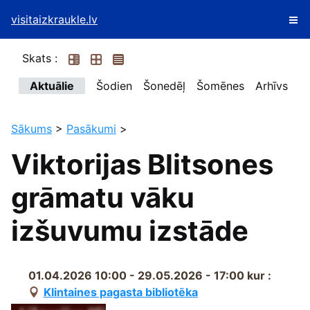
visitaizkraukle.lv
Skats :
Aktuālie
Šodien
Šonedēļ
Šomēnes
Arhīvs
Sākums
>
Pasākumi
>
Viktorijas Blitsones
grāmatu vāku
izšuvumu izstāde
01.04.2026 10:00 - 29.05.2026 - 17:00
kur :
Klintaines pagasta bibliotēka