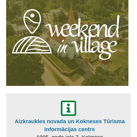
Aizkraukles novada un Kokneses Tūrisma
informācijas centrs