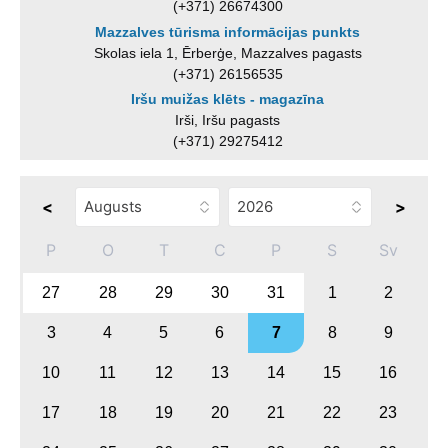
(+371) 26674300
Mazzalves tūrisma informācijas punkts
Skolas iela 1, Ērberģe, Mazzalves pagasts
(+371) 26156535
Iršu muižas klēts - magazīna
Irši, Iršu pagasts
(+371) 29275412
<
>
P
O
T
C
P
S
Sv
27
28
29
30
31
1
2
3
4
5
6
7
8
9
10
11
12
13
14
15
16
17
18
19
20
21
22
23