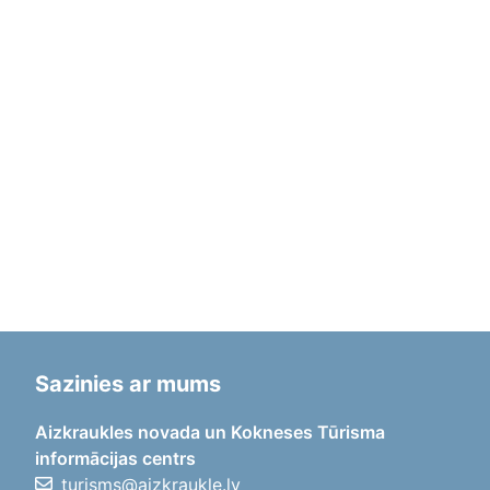
Sazinies ar mums
Aizkraukles novada un Kokneses Tūrisma
informācijas centrs
turisms@aizkraukle.lv