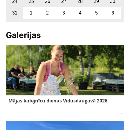
24
25
26
27
28
29
30
31
1
2
3
4
5
6
Galerijas
Mājas kafejnīcu dienas Vidusdaugavā 2026