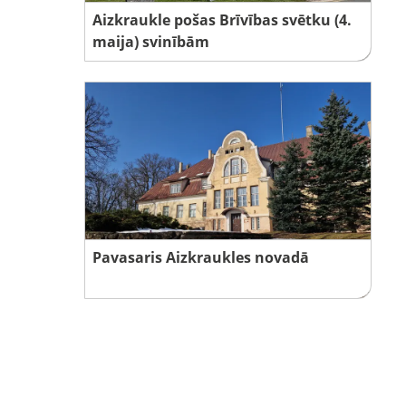
Aizkraukle pošas Brīvības svētku (4.
maija) svinībām
Pavasaris Aizkraukles novadā