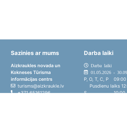
Sazinies ar mums
Darba laiki
Aizkraukles novada un
Darba laiki
Kokneses Tūrisma
01.05.2026 - 30.0
informācijas centrs
P, O, T, C, P
09:00 
turisms@aizkraukle.lv
Pusdienu laiks
12:
+371 65161296
S
10:00 
+371 29275412
Sv
11:00 
1905.gada iela 7, Koknese,
01.10.2025 - 30.0
Aizkraukles novads, LV-5113
P, O, T, C, P
08:00 
Pusdienu laiks
12:
S
10:00 