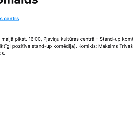
as centrs
. maijā plkst. 16:00, Pļaviņu kultūras centrā – Stand-up kom
iktīgi pozitīva stand-up komēdija). Komikis: Maksims Trivaš
ks.