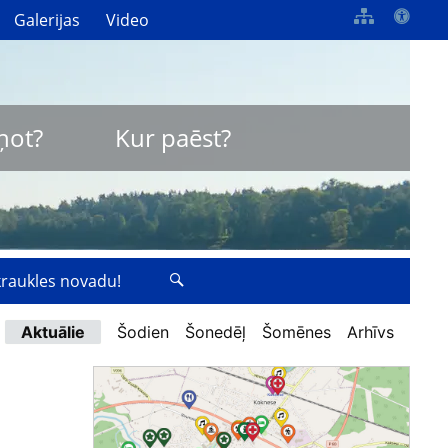
Galerijas
Video
ņot?
Kur paēst?
zkraukles novadu!
Aktuālie
Šodien
Šonedēļ
Šomēnes
Arhīvs