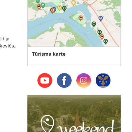
ēdija
kevičs.
Tūrisma karte