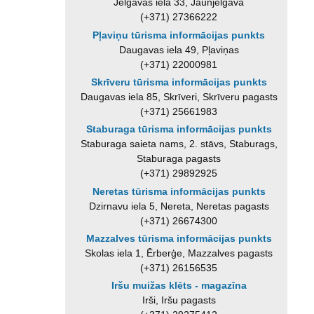
Jelgavas iela 33, Jaunjelgava
(+371) 27366222
Pļaviņu tūrisma informācijas punkts
Daugavas iela 49, Pļaviņas
(+371) 22000981
Skrīveru tūrisma informācijas punkts
Daugavas iela 85, Skrīveri, Skrīveru pagasts
(+371) 25661983
Staburaga tūrisma informācijas punkts
Staburaga saieta nams, 2. stāvs, Staburags,
Staburaga pagasts
(+371) 29892925
Neretas tūrisma informācijas punkts
Dzirnavu iela 5, Nereta, Neretas pagasts
(+371) 26674300
Mazzalves tūrisma informācijas punkts
Skolas iela 1, Ērberģe, Mazzalves pagasts
(+371) 26156535
Iršu muižas klēts - magazīna
Irši, Iršu pagasts