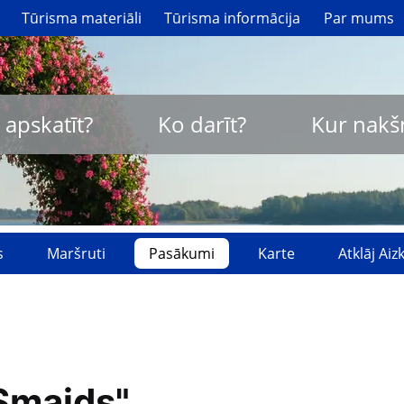
Tūrisma materiāli
Tūrisma informācija
Par mums
 apskatīt?
Ko darīt?
Kur nakš
s
Maršruti
Pasākumi
Karte
Atklāj Ai
Smaids"