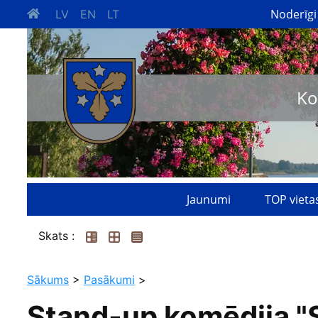
Noderīgi
LV
EN
LT
Ko
Jaunumi
TOP vieta
Skats :
Sākums
>
Pasākumi
>
Stand-up komēdija "