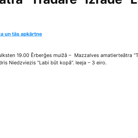
a un tās apkārtne
ulksten 19.00 Ērberģes muižā – Mazzalves amatierteātra “
ris Niedzviezis “Labi būt kopā”. Ieeja – 3 eiro.