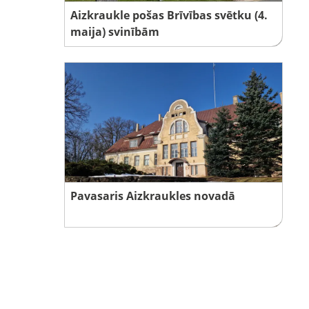
Aizkraukle pošas Brīvības svētku (4.
maija) svinībām
Pavasaris Aizkraukles novadā