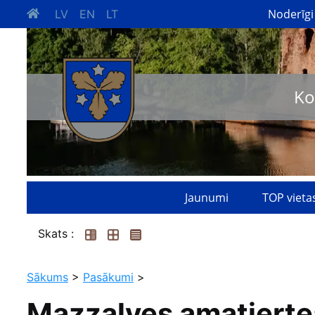
Noderīgi
LV
EN
LT
Ko
Jaunumi
TOP vieta
Skats :
Sākums
>
Pasākumi
>
Mazzalves amatierteā