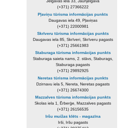
Jelgavas iela 33, Jaunjelgava
(+371) 27366222
Pļaviņu tūrisma informācijas punkts
Daugavas iela 49, Pļaviņas
(+371) 22000981
Skrīveru tūrisma informācijas punkts
Daugavas iela 85, Skrīveri, Skrīveru pagasts
(+371) 25661983
Staburaga tūrisma informācijas punkts
Staburaga saieta nams, 2. stāvs, Staburags,
Staburaga pagasts
(+371) 29892925
Neretas tūrisma informācijas punkts
Dzirnavu iela 5, Nereta, Neretas pagasts
(+371) 26674300
Mazzalves tūrisma informācijas punkts
Skolas iela 1, Ērberģe, Mazzalves pagasts
(+371) 26156535
Iršu muižas klēts - magazīna
Irši, Iršu pagasts