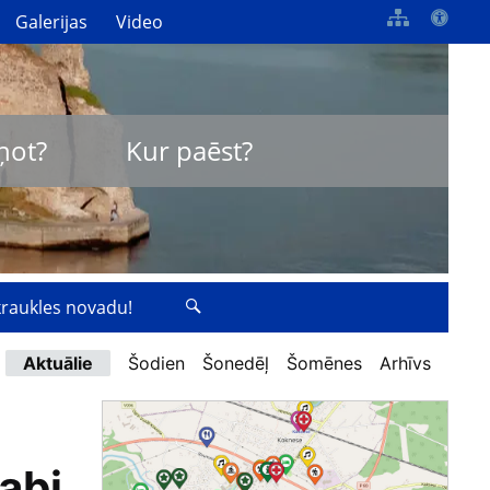
Galerijas
Video
ņot?
Kur paēst?
zkraukles novadu!
Aktuālie
Šodien
Šonedēļ
Šomēnes
Arhīvs
abi