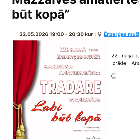
būt kopā”
22.05.2026 19:00 - 20:30
kur :
Ērberģes muiž
22. maijā p
izrāde – And