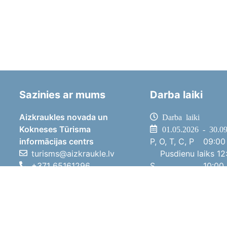
Sazinies ar mums
Darba laiki
Aizkraukles novada un
Darba laiki
Kokneses Tūrisma
01.05.2026 - 30.0
informācijas centrs
P, O, T, C, P
09:00 
turisms@aizkraukle.lv
Pusdienu laiks
12:
+371 65161296
S
10:00 
+371 29275412
Sv
11:00 
1905.gada iela 7, Koknese,
01.10.2025 - 30.0
Aizkraukles novads, LV-5113
P, O, T, C, P
08:00 
Pusdienu laiks
12:
S
10:00 