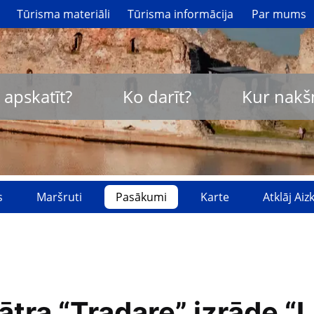
Tūrisma materiāli
Tūrisma informācija
Par mums
 apskatīt?
Ko darīt?
Kur nakš
s
Maršruti
Pasākumi
Karte
Atklāj Ai
tra “Tradare” izrāde “L