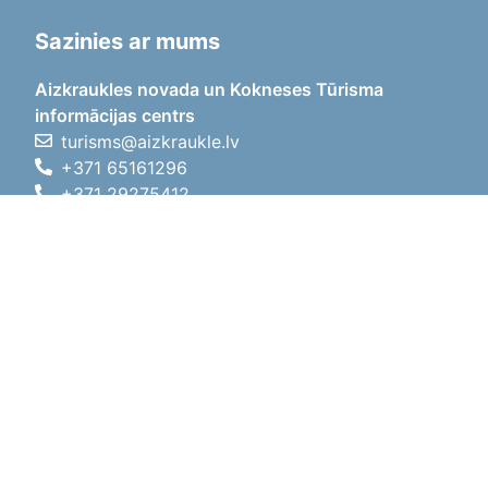
Sazinies ar mums
Aizkraukles novada un Kokneses Tūrisma
informācijas centrs
turisms@aizkraukle.lv
+371 65161296
+371 29275412
1905.gada iela 7, Koknese,
Aizkraukles novads, LV-5113
Darba laiki
Darba laiki
01.05.2026 - 30.09.2026
P, O, T, C, P
09:00 - 18:00
Pusdienu laiks
12:00 - 13:00
S
10:00 - 15:00
Sv
11:00 - 14:00