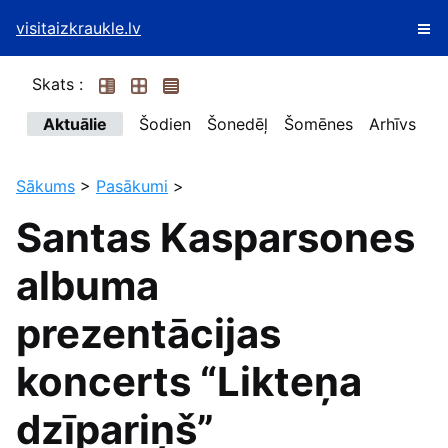
visitaizkraukle.lv
Skats :
Aktuālie
Šodien
Šonedēļ
Šomēnes
Arhīvs
Sākums
>
Pasākumi
>
Santas Kasparsones
albuma
prezentācijas
koncerts “Likteņa
dzīpariņš”