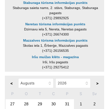
Staburaga tūrisma informācijas punkts
Staburaga saieta nams, 2. stāvs, Staburags, Staburaga
pagasts
(+371) 29892925
Neretas tūrisma informācijas punkts
Dzirnavu iela 5, Nereta, Neretas pagasts
(+371) 26674300
Mazzalves tūrisma informācijas punkts
Skolas iela 1, Ērberģe, Mazzalves pagasts
(+371) 26156535
Iršu muižas klēts - magazīna
Irši, Iršu pagasts
(+371) 29275412
<
>
P
O
T
C
P
S
Sv
27
28
29
30
31
1
2