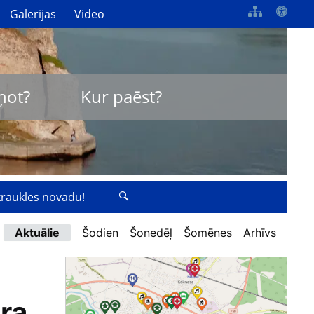
Galerijas
Video
ņot?
Kur paēst?
zkraukles novadu!
Aktuālie
Šodien
Šonedēļ
Šomēnes
Arhīvs
ra