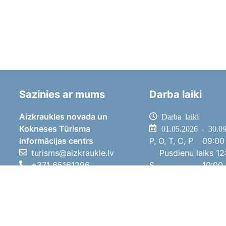
Sazinies ar mums
Darba laiki
Aizkraukles novada un
Darba laiki
Kokneses Tūrisma
01.05.2026 - 30.0
informācijas centrs
P, O, T, C, P
09:00 
turisms@aizkraukle.lv
Pusdienu laiks
12:
+371 65161296
S
10:00 
+371 29275412
Sv
11:00 
1905.gada iela 7, Koknese,
01.10.2025 - 30.0
Aizkraukles novads, LV-5113
P, O, T, C, P
08:00 
Pusdienu laiks
12:
S
10:00 