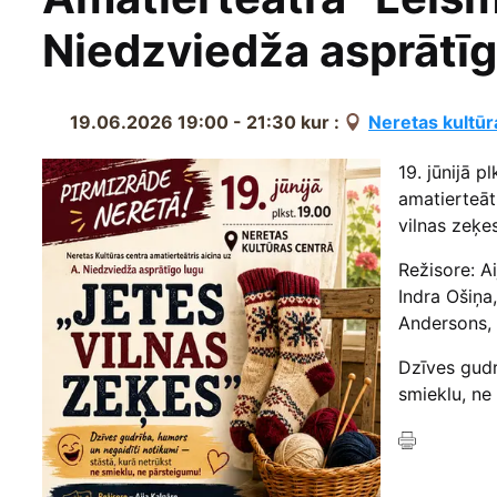
Niedzviedža asprātīg
19.06.2026 19:00 - 21:30
kur :
Neretas kultūr
19. jūnijā p
amatierteāt
vilnas zeķes
Režisore: A
Indra Ošiņa,
Andersons, 
Dzīves gudr
smieklu, ne