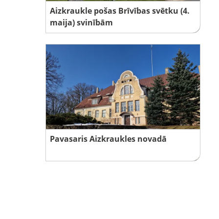
Aizkraukle pošas Brīvības svētku (4.
maija) svinībām
Pavasaris Aizkraukles novadā