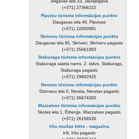
Jelgavas iela 33, Jaunjelgava
(+371) 27366222
Pļaviņu tūrisma informācijas punkts
Daugavas iela 49, Pļaviņas
(+371) 22000981
Skrīveru tūrisma informācijas punkts
Daugavas iela 85, Skrīveri, Skrīveru pagasts
(+371) 25661983
Staburaga tūrisma informācijas punkts
Staburaga saieta nams, 2. stāvs, Staburags,
Staburaga pagasts
(+371) 29892925
Neretas tūrisma informācijas punkts
Dzirnavu iela 5, Nereta, Neretas pagasts
(+371) 26674300
Mazzalves tūrisma informācijas punkts
Skolas iela 1, Ērberģe, Mazzalves pagasts
(+371) 26156535
Iršu muižas klēts - magazīna
Irši, Iršu pagasts