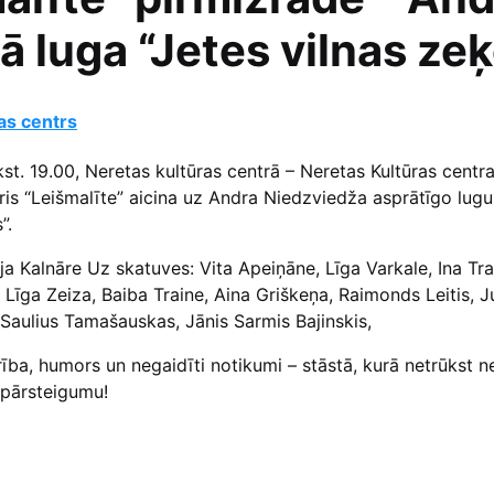
ā luga “Jetes vilnas ze
as centrs
lkst. 19.00, Neretas kultūras centrā – Neretas Kultūras centr
ris “Leišmalīte” aicina uz Andra Niedzviedža asprātīgo lugu
”.
ija Kalnāre Uz skatuves: Vita Apeiņāne, Līga Varkale, Ina Tra
 Līga Zeiza, Baiba Traine, Aina Griškeņa, Raimonds Leitis, J
Saulius Tamašauskas, Jānis Sarmis Bajinskis,
ība, humors un negaidīti notikumi – stāstā, kurā netrūkst n
 pārsteigumu!