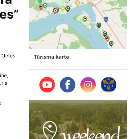
ķes”
a
 “Jetes
Tūrisma karte
ine,
uris
e