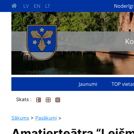
Noderīgi
LV
EN
LT
Ko
Jaunumi
TOP vieta
Skats :
Sākums
>
Pasākumi
>
Amatierteātra “Leišm