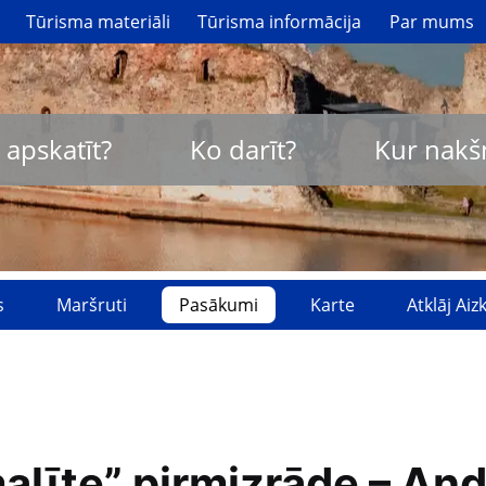
Tūrisma materiāli
Tūrisma informācija
Par mums
 apskatīt?
Ko darīt?
Kur nakš
s
Maršruti
Pasākumi
Karte
Atklāj Ai
alīte” pirmizrāde – And