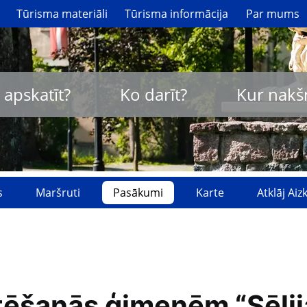
Tūrisma materiāli
Tūrisma informācija
Par mums
 apskatīt?
Ko darīt?
Kur nakš
s
Maršruti
Pasākumi
Karte
Atklāj Ai
ntēšanās ģimenēm “Sēli