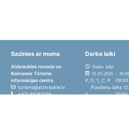
Sazinies ar mums
Darba laiki
Aizkraukles novada un
Darba laiki
Kokneses Tūrisma
01.05.2026 - 30.0
informācijas centrs
P, O, T, C, P
09:00 
turisms@aizkraukle.lv
Pusdienu laiks
12:
+371 65161296
S
10:00 
+371 29275412
Sv
11:00 
1905.gada iela 7, Koknese,
01.10.2025 - 30.0
Aizkraukles novads, LV-5113
P, O, T, C, P
08:00 
Pusdienu laiks
12:
S
10:00 