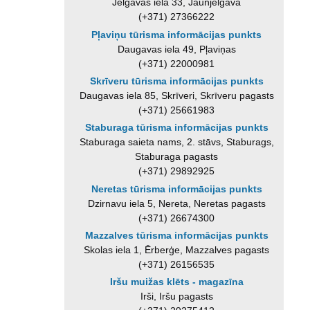
Jelgavas iela 33, Jaunjelgava
(+371) 27366222
Pļaviņu tūrisma informācijas punkts
Daugavas iela 49, Pļaviņas
(+371) 22000981
Skrīveru tūrisma informācijas punkts
Daugavas iela 85, Skrīveri, Skrīveru pagasts
(+371) 25661983
Staburaga tūrisma informācijas punkts
Staburaga saieta nams, 2. stāvs, Staburags,
Staburaga pagasts
(+371) 29892925
Neretas tūrisma informācijas punkts
Dzirnavu iela 5, Nereta, Neretas pagasts
(+371) 26674300
Mazzalves tūrisma informācijas punkts
Skolas iela 1, Ērberģe, Mazzalves pagasts
(+371) 26156535
Iršu muižas klēts - magazīna
Irši, Iršu pagasts