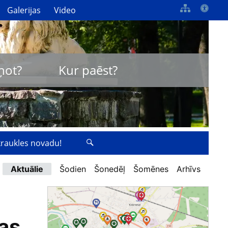
Galerijas
Video
ņot?
Kur paēst?
zkraukles novadu!
Aktuālie
Šodien
Šonedēļ
Šomēnes
Arhīvs
jas