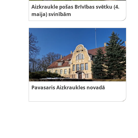
Aizkraukle pošas Brīvības svētku (4.
maija) svinībām
Pavasaris Aizkraukles novadā