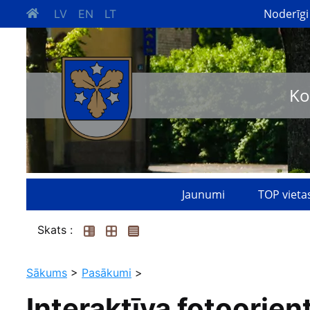
Noderīgi
LV
EN
LT
Ko
Jaunumi
TOP vieta
Skats :
Sākums
>
Pasākumi
>
Interaktīva fotoorie