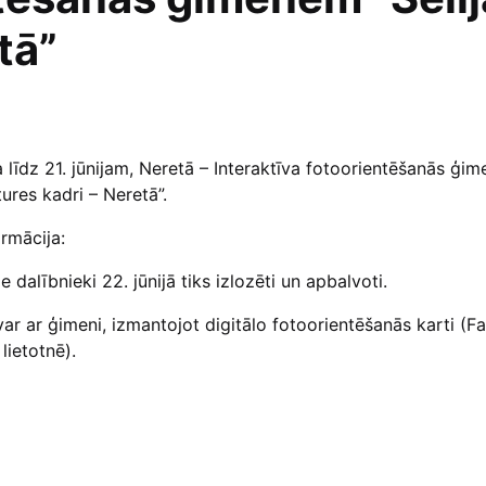
tā”
ja līdz 21. jūnijam, Neretā – Interaktīva fotoorientēšanās ģi
tures kadri – Neretā”.
ormācija:
 dalībnieki 22. jūnijā tiks izlozēti un apbalvoti.
 var ar ģimeni, izmantojot digitālo fotoorientēšanās karti (
lietotnē).