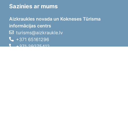
Sazinies ar mums
Aizkraukles novada un Kokneses Tūrisma
informācijas centrs
turisms@aizkraukle.lv
+371 65161296
+371 29275412
1905.gada iela 7, Koknese,
Aizkraukles novads, LV-5113
Darba laiki
Darba laiki
01.05.2026 - 30.09.2026
P, O, T, C, P
09:00 - 18:00
Pusdienu laiks
12:00 - 13:00
S
10:00 - 15:00
Sv
11:00 - 14:00
01.10.2025 - 30.04.2026