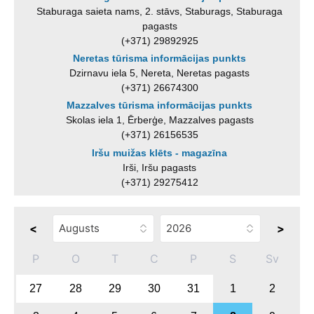
Staburaga saieta nams, 2. stāvs, Staburags, Staburaga
pagasts
(+371) 29892925
Neretas tūrisma informācijas punkts
Dzirnavu iela 5, Nereta, Neretas pagasts
(+371) 26674300
Mazzalves tūrisma informācijas punkts
Skolas iela 1, Ērberģe, Mazzalves pagasts
(+371) 26156535
Iršu muižas klēts - magazīna
Irši, Iršu pagasts
(+371) 29275412
<
>
P
O
T
C
P
S
Sv
27
28
29
30
31
1
2