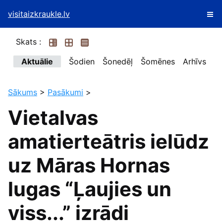
visitaizkraukle.lv
Skats :
Aktuālie
Šodien
Šonedēļ
Šomēnes
Arhīvs
Sākums
>
Pasākumi
>
Vietalvas
amatierteātris ielūdz
uz Māras Hornas
lugas “Ļaujies un
viss...” izrādi