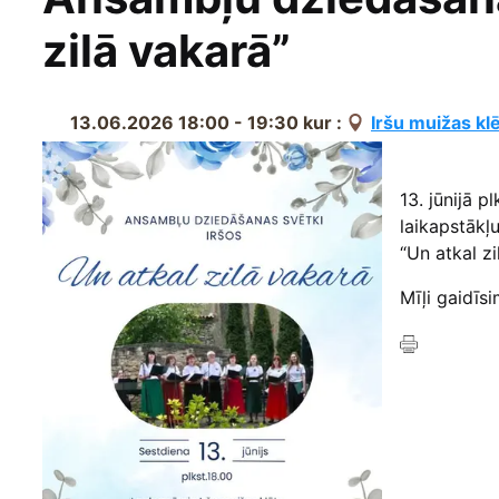
zilā vakarā”
13.06.2026 18:00 - 19:30
kur :
Iršu muižas kl
13. jūnijā p
laikapstākļ
“Un atkal zi
Mīļi gaidīsi