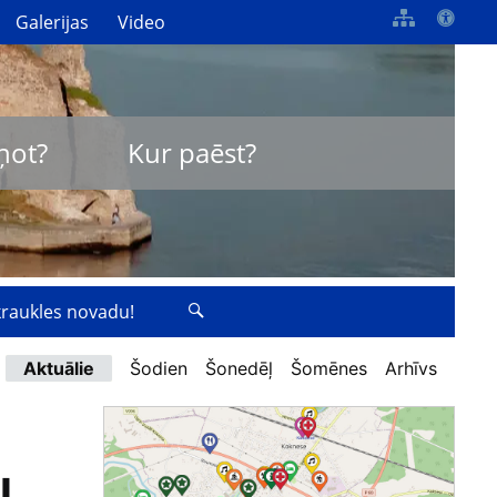
Galerijas
Video
ņot?
Kur paēst?
zkraukles novadu!
Aktuālie
Šodien
Šonedēļ
Šomēnes
Arhīvs
l