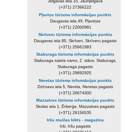
Jelgavas iela 33, Jaunjelgava
(+371) 27366222
Pļaviņu tūrisma informācijas punkts
Daugavas iela 49, Pļaviņas
(+371) 22000981
Skrīveru tūrisma informācijas punkts
Daugavas iela 85, Skrīveri, Skrīveru pagasts
(+371) 25661983
Staburaga tūrisma informācijas punkts
Staburaga saieta nams, 2. stāvs, Staburags,
Staburaga pagasts
(+371) 29892925
Neretas tūrisma informācijas punkts
Dzirnavu iela 5, Nereta, Neretas pagasts
(+371) 26674300
Mazzalves tūrisma informācijas punkts
Skolas iela 1, Ērberģe, Mazzalves pagasts
(+371) 26156535
Iršu muižas klēts - magazīna
Irši, Iršu pagasts