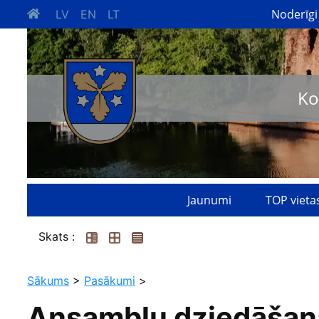
Noderīgi
LV
EN
LT
Ko
Jaunumi
TOP vieta
Skats :
Sākums
>
Pasākumi
>
Ansambļu dziedāšanas