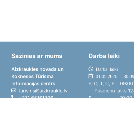
Sazinies ar mums
Darba laiki
Aizkraukles novada un
Darba laiki
Kokneses Tūrisma
01.05.2026 - 30.0
informācijas centrs
P, O, T, C, P
09:00 
turisms@aizkraukle.lv
Pusdienu laiks
12:
+371 65161296
S
10:00 
+371 29275412
Sv
11:00 
1905.gada iela 7, Koknese,
01.10.2025 - 30.0
Aizkraukles novads, LV-5113
P, O, T, C, P
08:00 
Pusdienu laiks
12:
S
10:00 