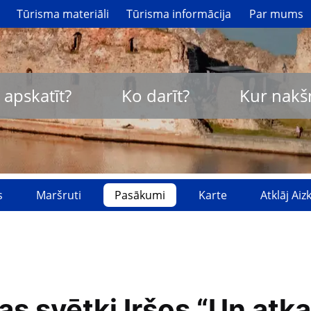
Tūrisma materiāli
Tūrisma informācija
Par mums
 apskatīt?
Ko darīt?
Kur nakš
s
Maršruti
Pasākumi
Karte
Atklāj Ai
 svētki Iršos “Un atka