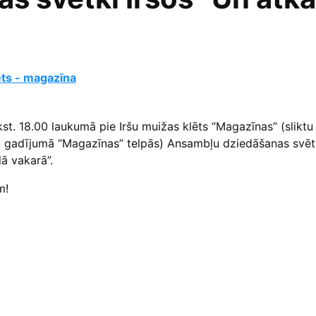
ēts - magazīna
lkst. 18.00 laukumā pie Iršu muižas klēts “Magazīnas” (sliktu
u gadījumā “Magazīnas” telpās) Ansambļu dziedāšanas svētk
lā vakarā”.
m!