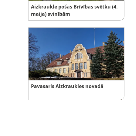
Aizkraukle pošas Brīvības svētku (4.
maija) svinībām
Pavasaris Aizkraukles novadā