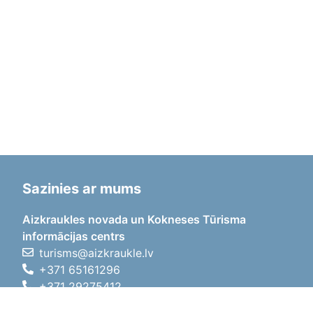
Sazinies ar mums
Aizkraukles novada un Kokneses Tūrisma
informācijas centrs
turisms@aizkraukle.lv
+371 65161296
+371 29275412
1905.gada iela 7, Koknese,