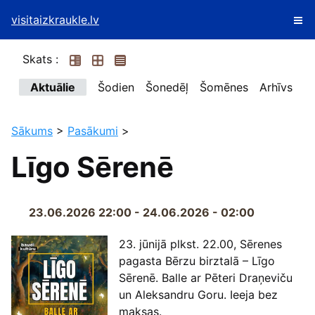
visitaizkraukle.lv
Skats :
Aktuālie
Šodien
Šonedēļ
Šomēnes
Arhīvs
Sākums
>
Pasākumi
>
Līgo Sērenē
23.06.2026 22:00 - 24.06.2026 - 02:00
23. jūnijā plkst. 22.00, Sērenes
pagasta Bērzu birztalā – Līgo
Sērenē. Balle ar Pēteri Draņeviču
un Aleksandru Goru. Ieeja bez
maksas.