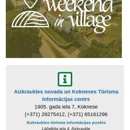
Aizkraukles novada un Kokneses Tūrisma
informācijas centrs
1905. gada iela 7, Koknese
(+371) 29275412, (+371) 65161296
Aizkraukles tūrisma informācijas punkts
Lāčplēša iela 4, Aizkraukle