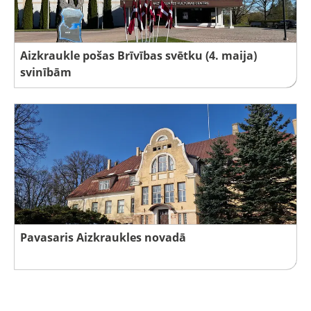
Aizkraukle pošas Brīvības svētku (4. maija)
svinībām
Pavasaris Aizkraukles novadā