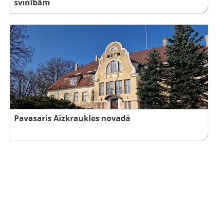
svinībām
Pavasaris Aizkraukles novadā