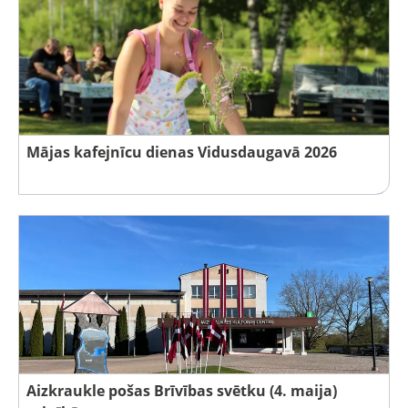
Mājas kafejnīcu dienas Vidusdaugavā 2026
Aizkraukle pošas Brīvības svētku (4. maija)