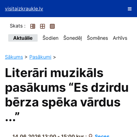
visitaizkraukle.lv
Skats :
Aktuālie
Šodien
Šonedēļ
Šomēnes
Arhīvs
Sākums
>
Pasākumi
>
Literāri muzikāls
pasākums “Es dzirdu
bērza spēka vārdus
...”
14.06.2026 13:00 - 15:00
kur :
Seces