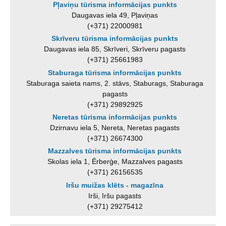
Pļaviņu tūrisma informācijas punkts
Daugavas iela 49, Pļaviņas
(+371) 22000981
Skrīveru tūrisma informācijas punkts
Daugavas iela 85, Skrīveri, Skrīveru pagasts
(+371) 25661983
Staburaga tūrisma informācijas punkts
Staburaga saieta nams, 2. stāvs, Staburags, Staburaga
pagasts
(+371) 29892925
Neretas tūrisma informācijas punkts
Dzirnavu iela 5, Nereta, Neretas pagasts
(+371) 26674300
Mazzalves tūrisma informācijas punkts
Skolas iela 1, Ērberģe, Mazzalves pagasts
(+371) 26156535
Iršu muižas klēts - magazīna
Irši, Iršu pagasts
(+371) 29275412