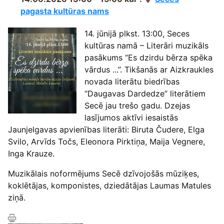
pagasta kultūras nams
14. jūnijā plkst. 13:00, Seces
kultūras namā – Literāri muzikāls
pasākums “Es dzirdu bērza spēka
vārdus ...”. Tikšanās ar Aizkraukles
novada literātu biedrības
“Daugavas Dardedze” literātiem
Secē jau trešo gadu. Dzejas
lasījumos aktīvi iesaistās
Jaunjelgavas apvienības literāti: Biruta Čudere, Elga
Svilo, Arvīds Točs, Eleonora Pirktiņa, Maija Vegnere,
Inga Krauze.
Muzikālais noformējums Secē dzīvojošās mūziķes,
koklētājas, komponistes, dziedātājas Laumas Matules
ziņā.