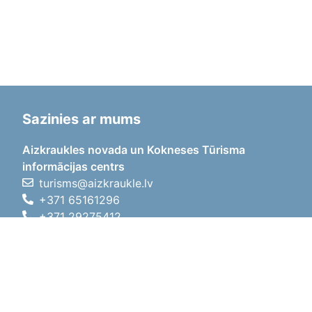
Sazinies ar mums
Aizkraukles novada un Kokneses Tūrisma
informācijas centrs
turisms@aizkraukle.lv
+371 65161296
+371 29275412
1905.gada iela 7, Koknese,
Aizkraukles novads, LV-5113
Darba laiki
Darba laiki