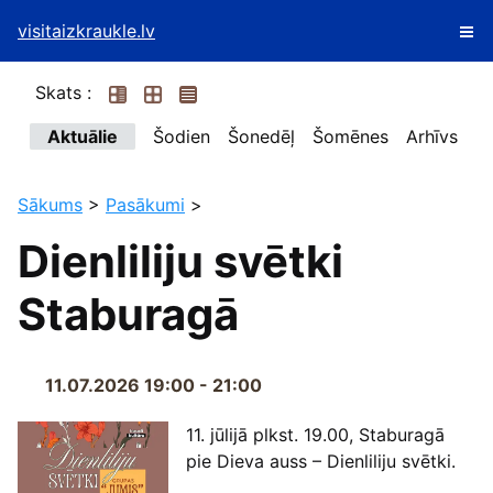
visitaizkraukle.lv
Skats :
Aktuālie
Šodien
Šonedēļ
Šomēnes
Arhīvs
Sākums
>
Pasākumi
>
Dienliliju svētki
Staburagā
11.07.2026 19:00 - 21:00
11. jūlijā plkst. 19.00, Staburagā
pie Dieva auss – Dienliliju svētki.