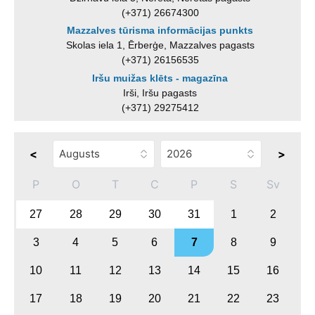
(+371) 26674300
Mazzalves tūrisma informācijas punkts
Skolas iela 1, Ērberģe, Mazzalves pagasts
(+371) 26156535
Iršu muižas klēts - magazīna
Irši, Iršu pagasts
(+371) 29275412
<
>
P
O
T
C
P
S
Sv
27
28
29
30
31
1
2
3
4
5
6
7
8
9
10
11
12
13
14
15
16
17
18
19
20
21
22
23