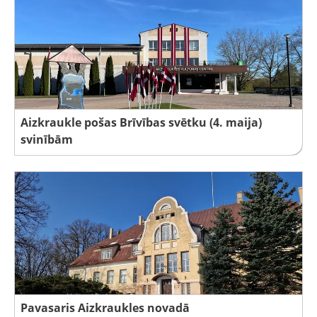
Aizkraukle pošas Brīvības svētku (4. maija)
svinībām
Pavasaris Aizkraukles novadā