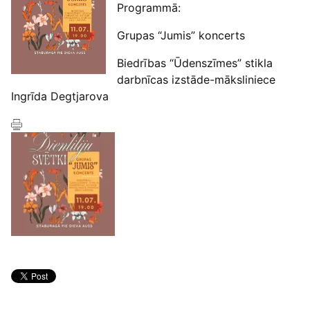
Programmā:
Grupas “Jumis” koncerts
Biedrības “Ūdenszīmes” stikla
darbnīcas izstāde-māksliniece
Ingrīda Degtjarova