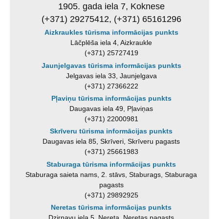
1905. gada iela 7, Koknese
(+371) 29275412, (+371) 65161296
Aizkraukles tūrisma informācijas punkts
Lāčplēša iela 4, Aizkraukle
(+371) 25727419
Jaunjelgavas tūrisma informācijas punkts
Jelgavas iela 33, Jaunjelgava
(+371) 27366222
Pļaviņu tūrisma informācijas punkts
Daugavas iela 49, Pļaviņas
(+371) 22000981
Skrīveru tūrisma informācijas punkts
Daugavas iela 85, Skrīveri, Skrīveru pagasts
(+371) 25661983
Staburaga tūrisma informācijas punkts
Staburaga saieta nams, 2. stāvs, Staburags, Staburaga
pagasts
(+371) 29892925
Neretas tūrisma informācijas punkts
Dzirnavu iela 5, Nereta, Neretas pagasts