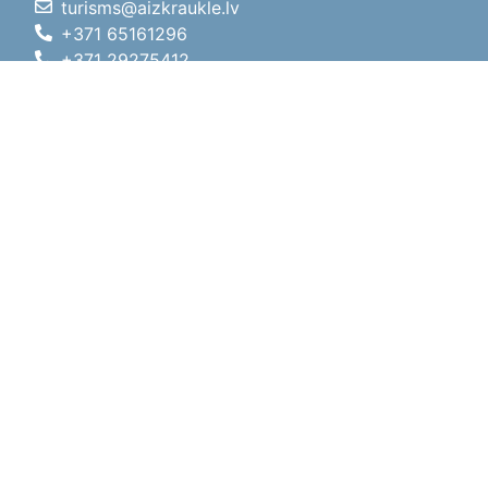
turisms@aizkraukle.lv
+371 65161296
+371 29275412
1905.gada iela 7, Koknese,
Aizkraukles novads, LV-5113
Darba laiki
Darba laiki
01.05.2026 - 30.09.2026
P, O, T, C, P
09:00 - 18:00
Pusdienu laiks
12:00 - 13:00
S
10:00 - 15:00
Sv
11:00 - 14:00
01.10.2025 - 30.04.2026
P, O, T, C, P
08:00 - 17:00
Pusdienu laiks
12:00
- 13:00
S
10:00 - 14:00
Sv
Brīvdiena