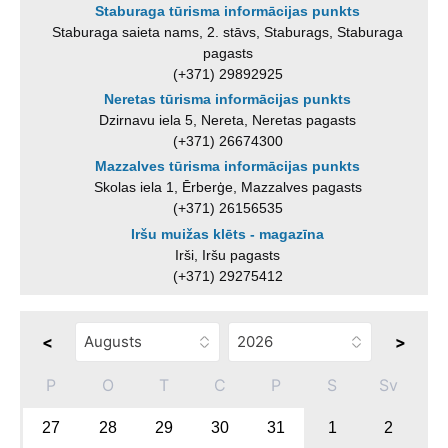
Staburaga tūrisma informācijas punkts
Staburaga saieta nams, 2. stāvs, Staburags, Staburaga
pagasts
(+371) 29892925
Neretas tūrisma informācijas punkts
Dzirnavu iela 5, Nereta, Neretas pagasts
(+371) 26674300
Mazzalves tūrisma informācijas punkts
Skolas iela 1, Ērberģe, Mazzalves pagasts
(+371) 26156535
Iršu muižas klēts - magazīna
Irši, Iršu pagasts
(+371) 29275412
<
>
P
O
T
C
P
S
Sv
27
28
29
30
31
1
2