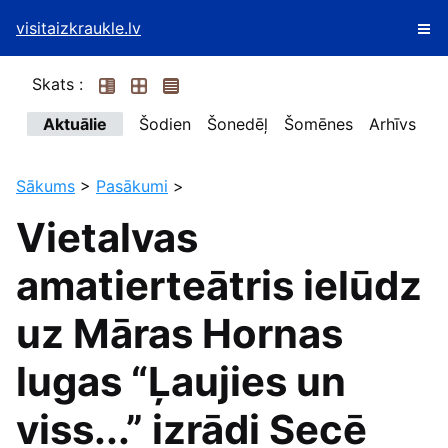
visitaizkraukle.lv
Skats :
Aktuālie
Šodien
Šonedēļ
Šomēnes
Arhīvs
Sākums
>
Pasākumi
>
Vietalvas
amatierteātris ielūdz
uz Māras Hornas
lugas “Ļaujies un
viss...” izrādi Secē