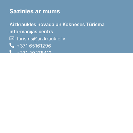
Sazinies ar mums
Aizkraukles novada un Kokneses Tūrisma
informācijas centrs
turisms@aizkraukle.lv
+371 65161296
+371 29275412
1905.gada iela 7, Koknese,
Aizkraukles novads, LV-5113
Darba laiki
Darba laiki
01.05.2026 - 30.09.2026
P, O, T, C, P
09:00 - 18:00
Pusdienu laiks
12:00 - 13:00
S
10:00 - 15:00
Sv
11:00 - 14:00