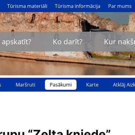
Tūrisma materiāli
Tūrisma informācija
Par mums
 apskatīt?
Ko darīt?
Kur nakš
s
Maršruti
Pasākumi
Karte
Atklāj Ai
rupu “Zelta kniede”