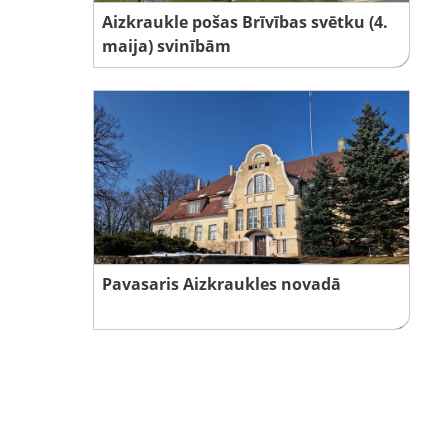
Aizkraukle pošas Brīvības svētku (4.
maija) svinībām
Pavasaris Aizkraukles novadā