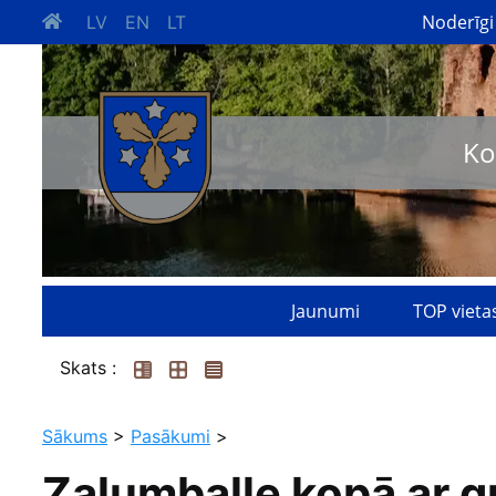
Noderīgi
LV
EN
LT
Ko
Jaunumi
TOP vieta
Skats :
Sākums
>
Pasākumi
>
Zaļumballe kopā ar g