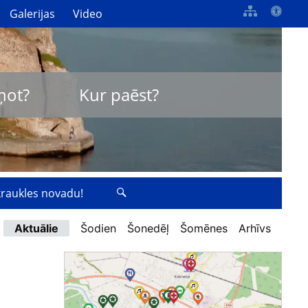
Galerijas
Video
ņot?
Kur paēst?
zkraukles novadu!
Aktuālie
Šodien
Šonedēļ
Šomēnes
Arhīvs