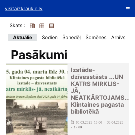
visitaizkraukle.lv
Skats :
Aktuālie
Šodien
Šonedēļ
Šomēnes
Arhīvs
Pasākumi
Izstāde-
dzīvesstāsts ...UN
KATRS MIRKLIS-
JĀ,
NEATKĀRTOJAMS...
Klintaines pagasta
bibliotēkā
05.03.2025 10:00 - 30.04.2025
- 17:00