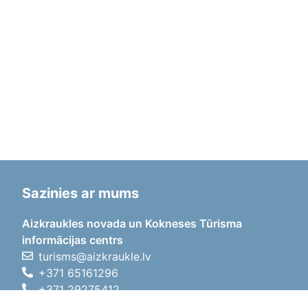
Sazinies ar mums
Aizkraukles novada un Kokneses Tūrisma
informācijas centrs
turisms@aizkraukle.lv
+371 65161296
+371 29275412
1905.gada iela 7, Koknese,