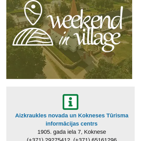
Aizkraukles novada un Kokneses Tūrisma
informācijas centrs
1905. gada iela 7, Koknese
(+371) 29275412, (+371) 65161296