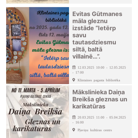
Evitas Gūtmanes
māla gleznu
izstāde “Ietērp
savu
tautasdziesmu
siltā, baltā
villainē…”.
12.03.2025 10:00 - 12.05.2025
- 17:00
Klintaines pagasta bibliotēka
Mākslinieka Daiņa
Breikša gleznas un
karikatūras
20.03.2025 11:00 - 05.04.2025
- 16:00
Pļaviņu kultūras centrs