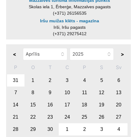
Mazzalves tūrisma informācijas punkts
Skolas iela 1, Ērberģe, Mazzalves pagasts
(+371) 26156535
Iršu muižas klēts - magazīna
Irši, Iršu pagasts
(+371) 29275412
<
>
P
O
T
C
P
S
Sv
31
1
2
3
4
5
6
7
8
9
10
11
12
13
14
15
16
17
18
19
20
21
22
23
24
25
26
27
28
29
30
1
2
3
4