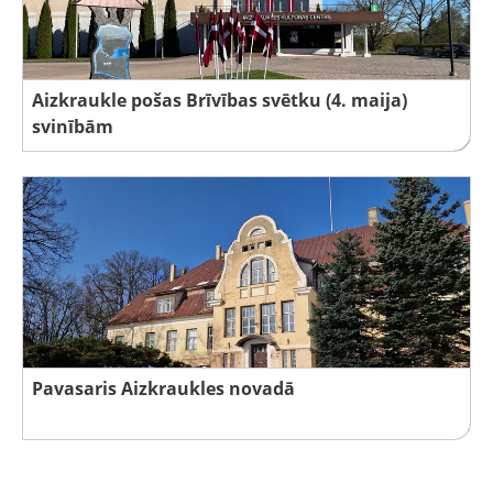
Aizkraukle pošas Brīvības svētku (4. maija)
svinībām
Pavasaris Aizkraukles novadā