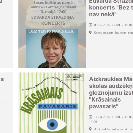
a
Edvarda Strazd
koncerts "Bez 
nav nekā"
03.05.2026 17:00 - 19:00
Seces pagasta kultūras na
es
Aizkraukles Mā
skolas audzēk
gleznojumu izs
"Krāsainais
6 -
pavasaris"
10.04.2026 10:00 - 15.05
19:00
Aizkraukles mākslas skola