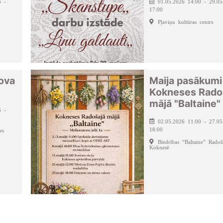
6 -
01.05.2026 14:00 - 29.05
17:00
Pļaviņu kultūras centrs
ova
Maija pasākumi
Kokneses Rado
mājā "Baltaine"
6 -
02.05.2026 11:00 - 27.05
18:00
es
Biedrības “Baltaine” Rado
Koknesē