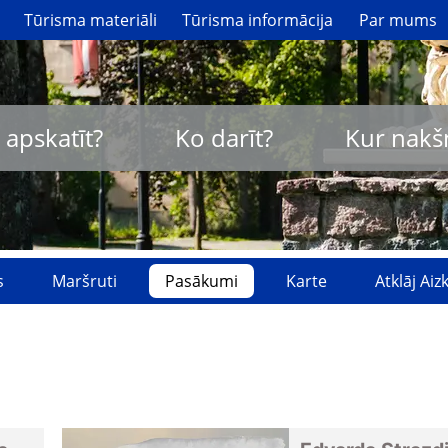
Tūrisma materiāli
Tūrisma informācija
Par mums
 apskatīt?
Ko darīt?
Kur nakš
s
Maršruti
Pasākumi
Karte
Atklāj Ai