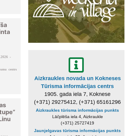
īša
inta
.2026 -
jumu centrs
Aizkraukles novada un Kokneses
Tūrisma informācijas centrs
1905. gada iela 7, Koknese
(+371) 29275412, (+371) 65161296
las
Aizkraukles tūrisma informācijas punkts
stupe”
Lāčplēša iela 4, Aizkraukle
Linu
(+371) 25727419
Jaunjelgavas tūrisma informācijas punkts