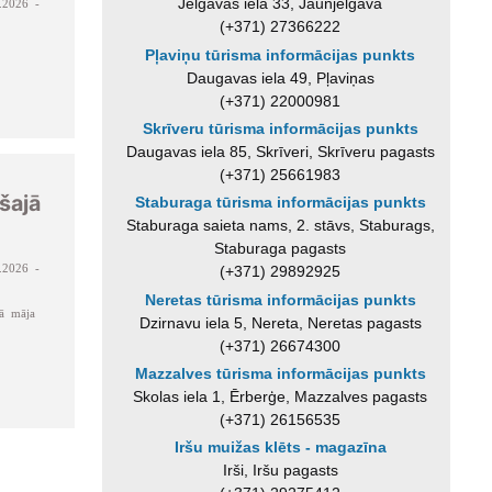
Jelgavas iela 33, Jaunjelgava
.2026 -
(+371) 27366222
Pļaviņu tūrisma informācijas punkts
Daugavas iela 49, Pļaviņas
(+371) 22000981
Skrīveru tūrisma informācijas punkts
Daugavas iela 85, Skrīveri, Skrīveru pagasts
(+371) 25661983
šajā
Staburaga tūrisma informācijas punkts
Staburaga saieta nams, 2. stāvs, Staburags,
Staburaga pagasts
.2026 -
(+371) 29892925
Neretas tūrisma informācijas punkts
šā māja
Dzirnavu iela 5, Nereta, Neretas pagasts
(+371) 26674300
Mazzalves tūrisma informācijas punkts
Skolas iela 1, Ērberģe, Mazzalves pagasts
(+371) 26156535
Iršu muižas klēts - magazīna
Irši, Iršu pagasts