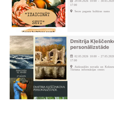
29.04.2026 10:00 - 30.05.202
17:00
Seces pagasta kultūras nams
Dmitrija Kļeščenk
personālizstāde
02.05.2026 10:00 - 27.05.202
17:00
Aizkraukles novada un Koknes
Tūrisma informācijas centrs