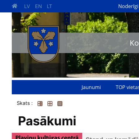
Noderīgi
LV
EN
LT
Ko
Jaunumi
TOP vieta
Skats :
Pasākumi