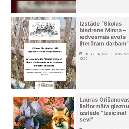
Izstāde “Skolas
biedrene Minna –
iedvesmas avots
literāram darbam”
18.04.2026 15:00 - 31.05.202
15:30
Lauras Grišanova
lielformāta gleznu
izstāde "Izaicināt
sevi"