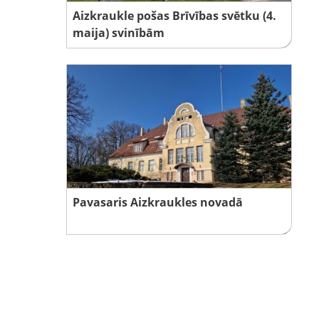
Aizkraukle pošas Brīvības svētku (4.
maija) svinībām
Pavasaris Aizkraukles novadā