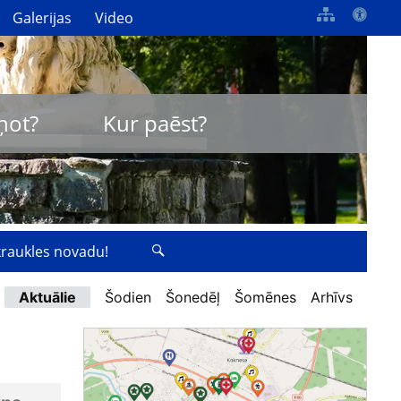
Galerijas
Video
ņot?
Kur paēst?
zkraukles novadu!
Aktuālie
Šodien
Šonedēļ
Šomēnes
Arhīvs