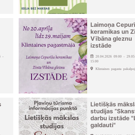
Laimoņa Cepur
keramikas un Z
Vībāna gleznu
izstāde
6 -
20.04.2026 09:00 - 29.05
15:00
Klintaines pagasta pakalpo
s
Lietišķās māks
studijas “Skan
darbu izstāde "
galdauti"