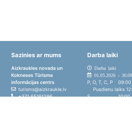
Sazinies ar mums
Darba laiki
Aizkraukles novada un
Darba laiki
Kokneses Tūrisma
01.05.2026 - 30.0
informācijas centrs
P, O, T, C, P
09:00 
turisms@aizkraukle.lv
Pusdienu laiks
12:
+371 65161296
S
10:00 
+371 29275412
Sv
11:00 
1905.gada iela 7, Koknese,
01.10.2025 - 30.0
Aizkraukles novads, LV-5113
P, O, T, C, P
08:00 
Pusdienu laiks
12:
S
10:00 