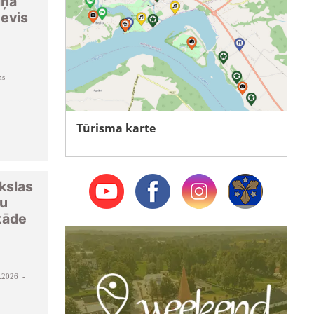
iņa
tevis
ms
Tūrisma karte
kslas
ņu
tāde
.2026 -