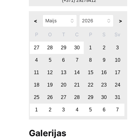
(+371) 29275412
<
>
P
O
T
C
P
S
Sv
27
28
29
30
1
2
3
4
5
6
7
8
9
10
11
12
13
14
15
16
17
18
19
20
21
22
23
24
25
26
27
28
29
30
31
1
2
3
4
5
6
7
Galerijas