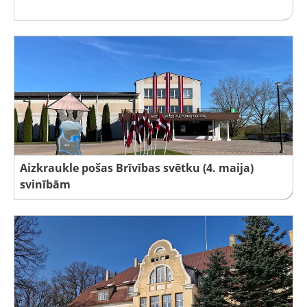
Aizkraukle pošas Brīvības svētku (4. maija)
svinībām