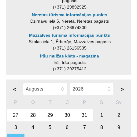
pagasts
(+371) 29892925
Neretas tūrisma informācijas punkts
Dzirnavu iela 5, Nereta, Neretas pagasts
(+371) 26674300
Mazzalves tūrisma informācijas punkts
Skolas iela 1, Ērberģe, Mazzalves pagasts
(+371) 26156535
Iršu muižas klēts - magazīna
Irši, Iršu pagasts
(+371) 29275412
<
>
P
O
T
C
P
S
Sv
27
28
29
30
31
1
2
3
4
5
6
7
8
9