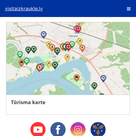
visitaizkraukle.lv
Tūrisma karte