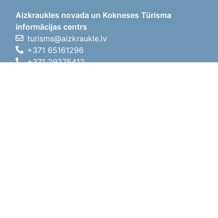
Aizkraukles novada un Kokneses Tūrisma
informācijas centrs
turisms@aizkraukle.lv
+371 65161296
+371 29275412
1905.gada iela 7, Koknese,
Aizkraukles novads, LV-5113
Darba laiki
Darba laiki
01.05.2026 - 30.09.2026
P, O, T, C, P
09:00 - 18:00
Pusdienu laiks
12:00 - 13:00
S
10:00 - 15:00
Sv
11:00 - 14:00
01.10.2025 - 30.04.2026
P, O, T, C, P
08:00 - 17:00
Pusdienu laiks
12:00