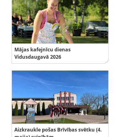
Mājas kafejnīcu dienas
Vidusdaugavā 2026
Aizkraukle pošas Brīvības svētku (4.
maija) svinībām