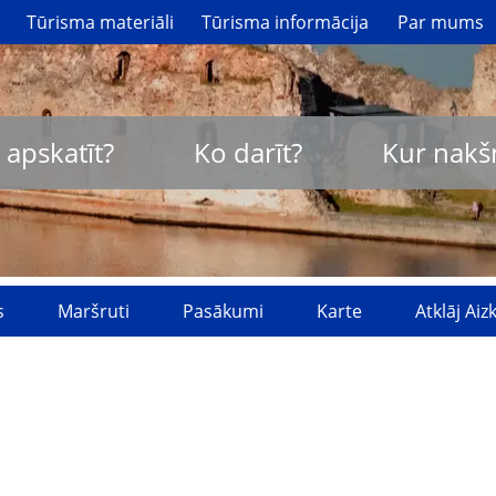
Tūrisma materiāli
Tūrisma informācija
Par mums
 apskatīt?
Ko darīt?
Kur nakš
s
Maršruti
Pasākumi
Karte
Atklāj Ai