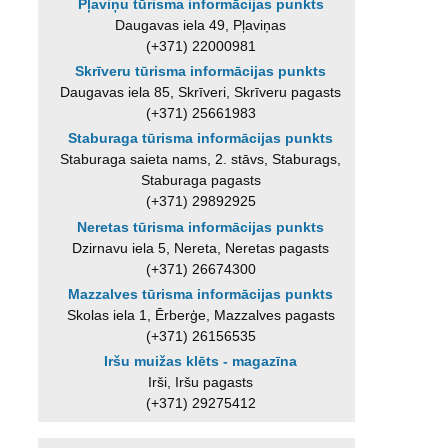
Pļaviņu tūrisma informācijas punkts
Daugavas iela 49, Pļaviņas
(+371) 22000981
Skrīveru tūrisma informācijas punkts
Daugavas iela 85, Skrīveri, Skrīveru pagasts
(+371) 25661983
Staburaga tūrisma informācijas punkts
Staburaga saieta nams, 2. stāvs, Staburags,
Staburaga pagasts
(+371) 29892925
Neretas tūrisma informācijas punkts
Dzirnavu iela 5, Nereta, Neretas pagasts
(+371) 26674300
Mazzalves tūrisma informācijas punkts
Skolas iela 1, Ērberģe, Mazzalves pagasts
(+371) 26156535
Iršu muižas klēts - magazīna
Irši, Iršu pagasts
(+371) 29275412