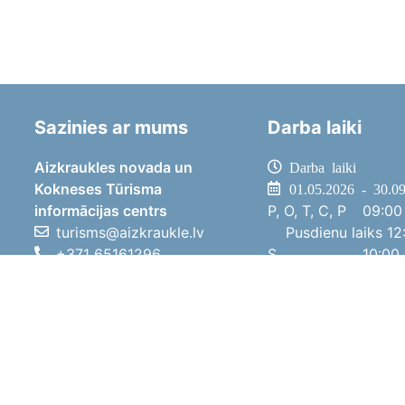
Sazinies ar mums
Darba laiki
Aizkraukles novada un
Darba laiki
Kokneses Tūrisma
01.05.2026 - 30.0
informācijas centrs
P, O, T, C, P
09:00 
turisms@aizkraukle.lv
Pusdienu laiks
12:
+371 65161296
S
10:00 
+371 29275412
Sv
11:00 
1905.gada iela 7, Koknese,
01.10.2025 - 30.0
Aizkraukles novads, LV-5113
P, O, T, C, P
08:00 
Pusdienu laiks
12:
S
10:00 
Sv
Brīvdi