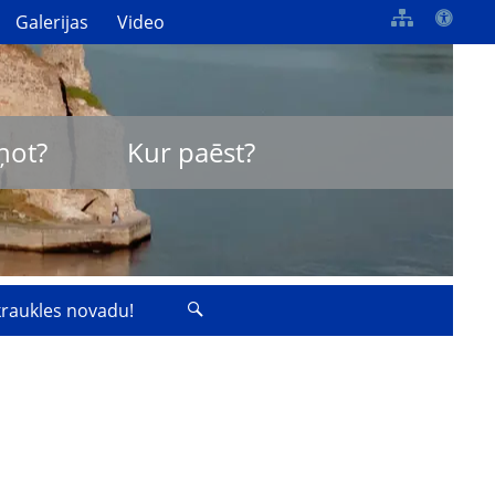
Galerijas
Video
ņot?
Kur paēst?
zkraukles novadu!