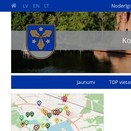
Noderīgi
LV
EN
LT
Ko
Jaunumi
TOP vieta