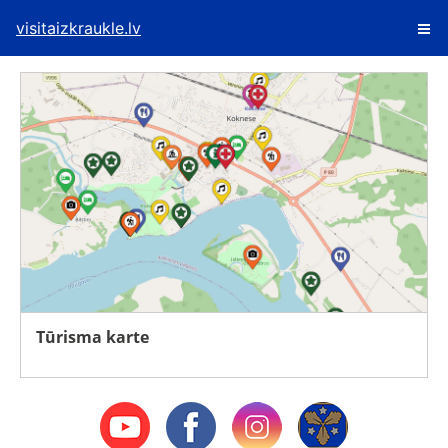
visitaizkraukle.lv
Tūrisma karte