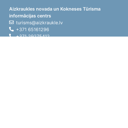
Aizkraukles novada un Kokneses Tūrisma
informācijas centrs
turisms@aizkraukle.lv
+371 65161296
+371 29275412
1905.gada iela 7, Koknese,
Aizkraukles novads, LV-5113
Darba laiki
Darba laiki
01.05.2026 - 30.09.2026
P, O, T, C, P
09:00 - 18:00
Pusdienu laiks
12:00 - 13:00
S
10:00 - 15:00
Sv
11:00 - 14:00
01.10.2025 - 30.04.2026
P, O, T, C, P
08:00 - 17:00
Pusdienu laiks
12:00