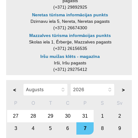
pagasts
(+371) 29892925
Neretas tūrisma informācijas punkts
Dzirnavu iela 5, Nereta, Neretas pagasts
(+371) 26674300
Mazzalves tūrisma informācijas punkts
Skolas iela 1, Ērberģe, Mazzalves pagasts
(+371) 26156535
Iršu muižas klēts - magazīna
Irši, Iršu pagasts
(+371) 29275412
<
>
P
O
T
C
P
S
Sv
27
28
29
30
31
1
2
3
4
5
6
7
8
9