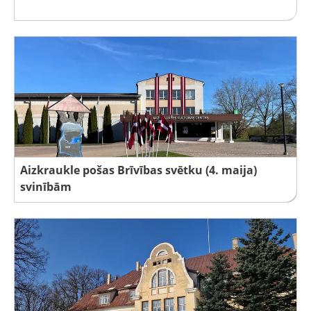
Aizkraukle pošas Brīvības svētku (4. maija)
svinībām