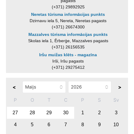
pagasts
(+371) 29892925
Neretas tūrisma informācijas punkts
Dzirnavu iela 5, Nereta, Neretas pagasts
(+371) 26674300
Mazzalves tūrisma informācijas punkts
Skolas iela 1, Ērberģe, Mazzalves pagasts
(+371) 26156535
Iršu muižas klēts - magazīna
Irši, Iršu pagasts
(+371) 29275412
<
>
P
O
T
C
P
S
Sv
27
28
29
30
1
2
3
4
5
6
7
8
9
10