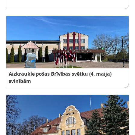
Aizkraukle pošas Brīvības svētku (4. maija)
svinībām