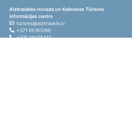
Aizkraukles novada un Kokneses Tūrisma
informācijas centrs
turisms@aizkraukle.lv
+371 65161296
+371 29275412
1905.gada iela 7, Koknese,
Aizkraukles novads, LV-5113
Darba laiki
Darba laiki
01.05.2026 - 30.09.2026
P, O, T, C, P
09:00 - 18:00
Pusdienu laiks
12:00 - 13:00
S
10:00 - 15:00
Sv
11:00 - 14:00
01.10.2025 - 30.04.2026
P, O, T, C, P
08:00 - 17:00
Pusdienu laiks
12:00