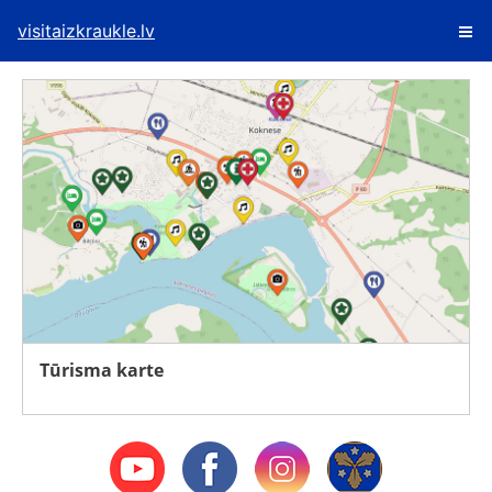
visitaizkraukle.lv
Tūrisma karte